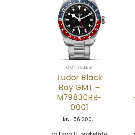
GMT klokker
Tudor Black
Bay GMT –
M79830RB-
0001
kr,-
56 300
,-
Legg til ønskeliste