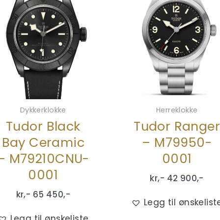
Dykkerklokke
Herreklokke
Tudor Black
Tudor Range
Bay Ceramic
– M79950-
– M79210CNU-
0001
0001
kr,-
42 900
,-
kr,-
65 450
,-
Legg til ønskelist
Legg til ønskeliste