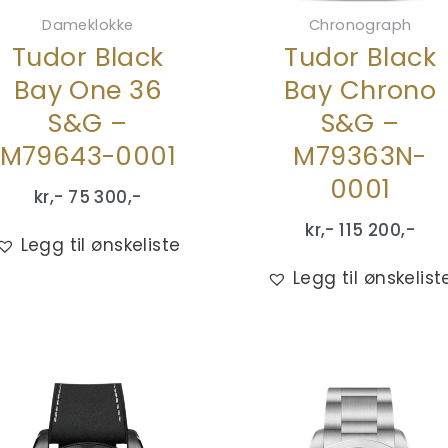
Dameklokke
Chronograph
Tudor Black
Tudor Black
Bay One 36
Bay Chrono
S&G –
S&G –
M79643-0001
M79363N-
0001
kr,-
75 300
,-
kr,-
115 200
,-
Legg til ønskeliste
Legg til ønskelist