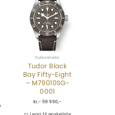
Dykkerklokke
r
Tudor Black
Bay Fifty-Eight
– M79010SG-
0001
kr,-
59 550
,-
e
Legg til ønskeliste