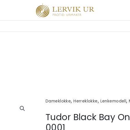
,
,
,
Dameklokke
Herreklokke
Lenkemodell
Tudor Black Bay O
0001