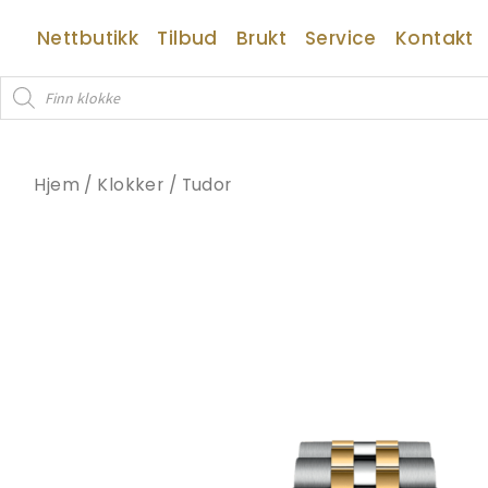
Hopp
Nettbutikk
Tilbud
Brukt
Service
Kontakt
rett
til
Products
innholdet
search
Hjem
/
Klokker
/
Tudor