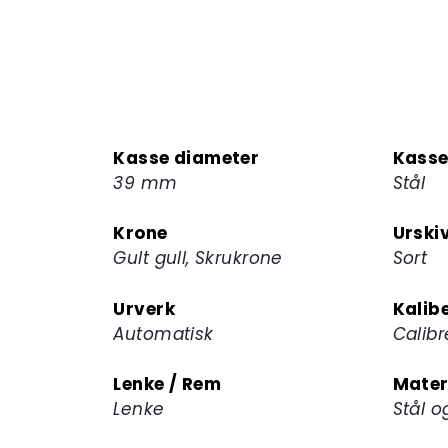
Kasse diameter
Kasse
39 mm
Stål
Krone
Urski
Gult gull, Skrukrone
Sort
Urverk
Kalib
Automatisk
Calib
Lenke / Rem
Mater
Lenke
Stål o