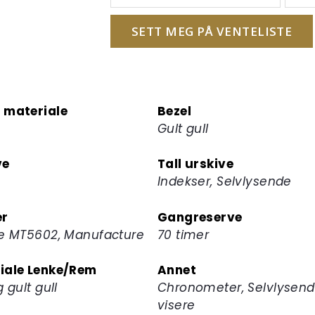
e-
postadressen
SETT MEG PÅ VENTELISTE
din
for
å
melde
 materiale
Bezel
deg
Gult gull
på
ventelisten
ve
Tall urskive
for
Indekser, Selvlysende
dette
produktet
er
Gangreserve
re MT5602, Manufacture
70 timer
iale Lenke/Rem
Annet
g gult gull
Chronometer, Selvlysen
visere