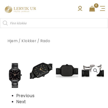
Hopp
rett
til
Products
innholdet
search
Hjem
/
Klokker
/
Rado
Previous
Next