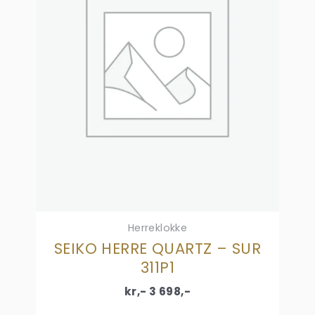
Herreklokke
SEIKO HERRE QUARTZ – SUR
311P1
kr,-
3 698
,-