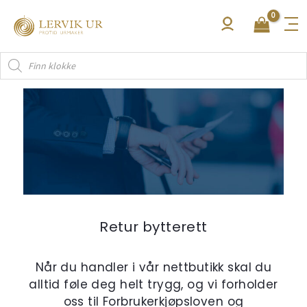
Hopp
rett
til
Products
innholdet
search
Retur bytterett
Når du handler i vår nettbutikk skal du
alltid føle deg helt trygg, og vi forholder
oss til Forbrukerkjøpsloven og