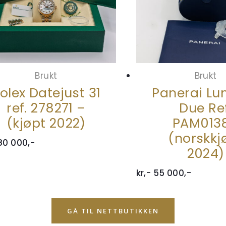
Brukt
Brukt
olex Datejust 31
Panerai Lu
ref. 278271 –
Due Ref
(kjøpt 2022)
PAM013
(norskkj
80 000,-
2024)
kr,-
55 000,-
GÅ TIL NETTBUTIKKEN