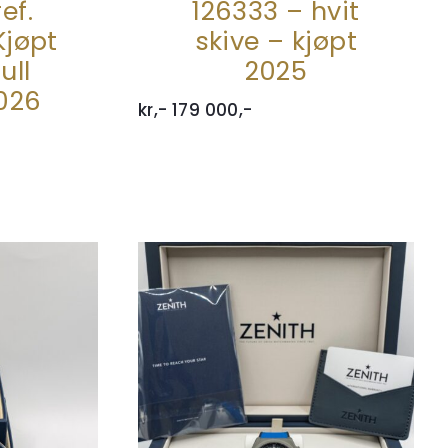
ef.
126333 – hvit
Kjøpt
skive – kjøpt
ull
2025
2026
kr,-
179 000,-