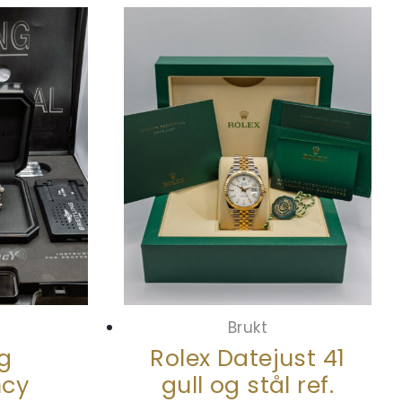
Brukt
ng
Rolex Datejust 41
cy
gull og stål ref.