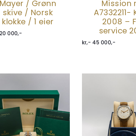
Mayer / Grønn
Mission r
skive / Norsk
A7332211- 
klokke / 1 eier
2008 – F
service 
20 000,-
kr,-
45 000,-