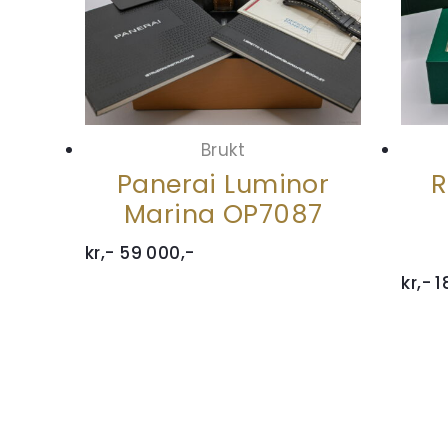
Brukt
Panerai Luminor
R
Marina OP7087
kr,-
59 000,-
kr,-
1