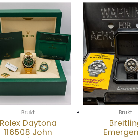
Brukt
Brukt
Rolex Daytona
Breitli
116508 John
Emergen