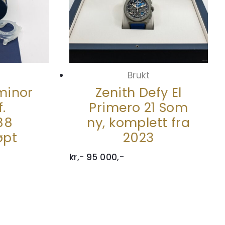
Brukt
minor
Zenith Defy El
.
Primero 21 Som
88
ny, komplett fra
øpt
2023
kr,-
95 000,-