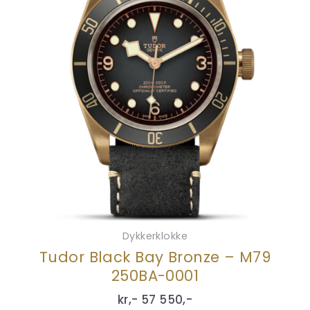
Dykkerklokke
Tudor Black Bay Bronze – M79
250BA-0001
kr,-
57 550
,-