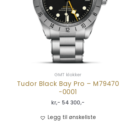
GMT klokker
Tudor Black Bay Pro – M79470
-0001
kr,-
54 300
,-
Legg til ønskeliste