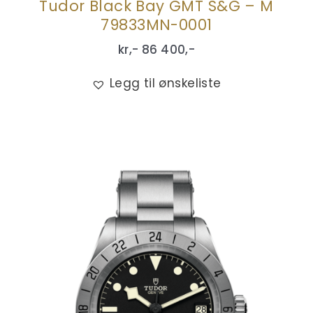
Tudor Black Bay GMT S&G – M
79833MN-0001
kr,-
86 400
,-
Legg til ønskeliste