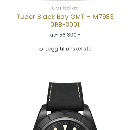
GMT klokker
Tudor Black Bay GMT – M7983
0RB-0001
kr,-
56 300
,-
Legg til ønskeliste