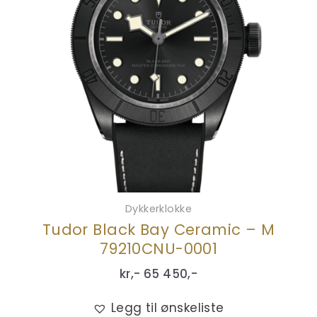
Dykkerklokke
Tudor Black Bay Ceramic – M
79210CNU-0001
kr,-
65 450
,-
Legg til ønskeliste