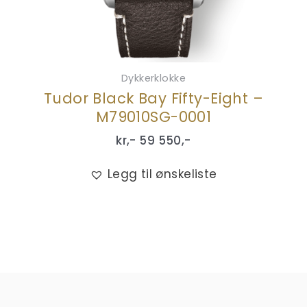
Dykkerklokke
Tudor Black Bay Fifty-Eight –
M79010SG-0001
kr,-
59 550
,-
Legg til ønskeliste