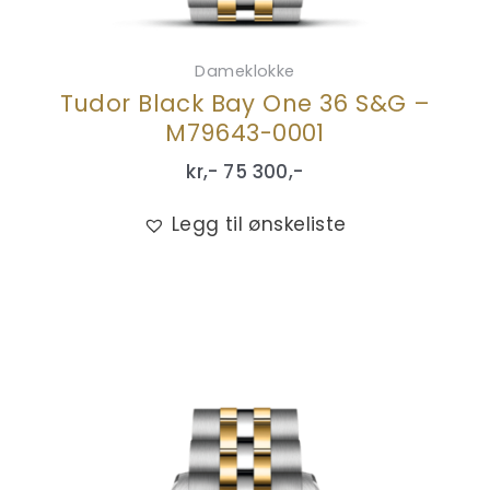
Dameklokke
Tudor Black Bay One 36 S&G –
M79643-0001
kr,-
75 300
,-
Legg til ønskeliste