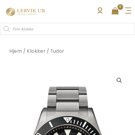
Hopp
rett
til
Products
innholdet
search
Hjem
/
Klokker
/
Tudor