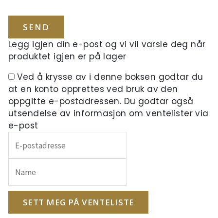
Legg igjen din e-post og vi vil varsle deg når
produktet igjen er på lager
Ved å krysse av i denne boksen godtar du
at en konto opprettes ved bruk av den
oppgitte e-postadressen. Du godtar også
utsendelse av informasjon om ventelister via
e-post
Skriv
inn
e-
postadressen
din
for
SETT MEG PÅ VENTELISTE
å