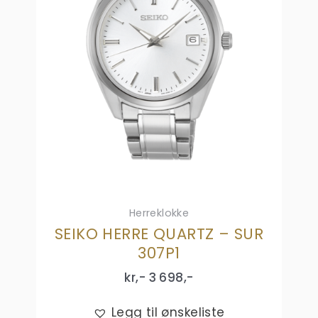
Herreklokke
SEIKO HERRE QUARTZ – SUR
307P1
kr,-
3 698
,-
Legg til ønskeliste