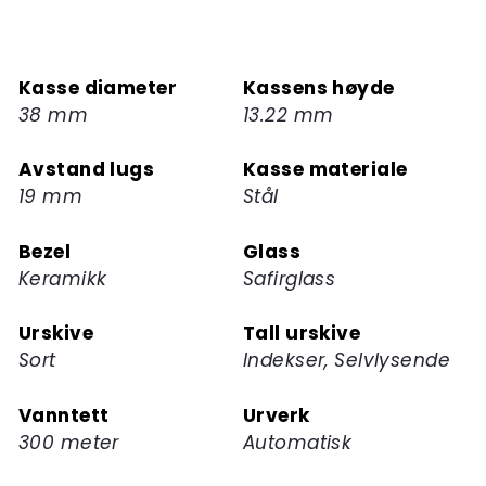
melde
deg
på
Kasse diameter
Kassens høyde
ventelisten
38 mm
13.22 mm
for
dette
Avstand lugs
Kasse materiale
produktet
19 mm
Stål
Bezel
Glass
Keramikk
Safirglass
Urskive
Tall urskive
Sort
Indekser, Selvlysende
Vanntett
Urverk
300 meter
Automatisk