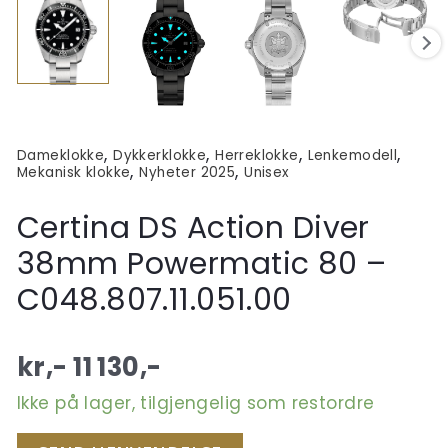
,
,
,
,
Dameklokke
Dykkerklokke
Herreklokke
Lenkemodell
,
,
Mekanisk klokke
Nyheter 2025
Unisex
Certina DS Action Diver
38mm Powermatic 80 –
C048.807.11.051.00
kr,-
11 130
,-
Ikke på lager, tilgjengelig som restordre