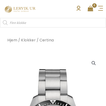
Hopp
rett
til
Products
innholdet
search
Hjem
/
Klokker
/
Certina