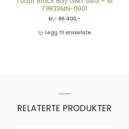
Tudor Black Bay GMT S&G – M
79833MN-0001
kr,-
86 400
,-
Legg til ønskeliste
RELATERTE PRODUKTER