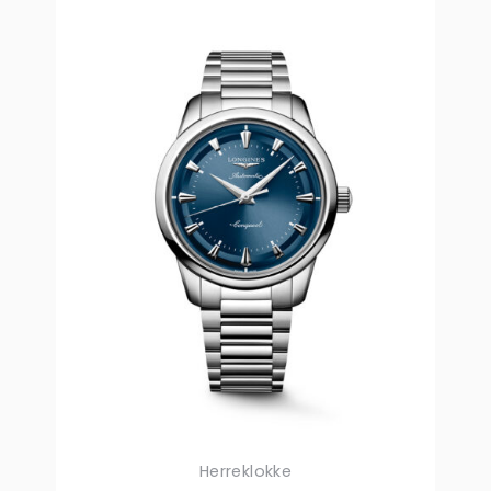
Herreklokke