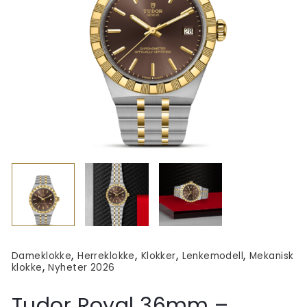
,
,
,
,
Dameklokke
Herreklokke
Klokker
Lenkemodell
Mekanisk
,
klokke
Nyheter 2026
Tudor Royal 36mm –