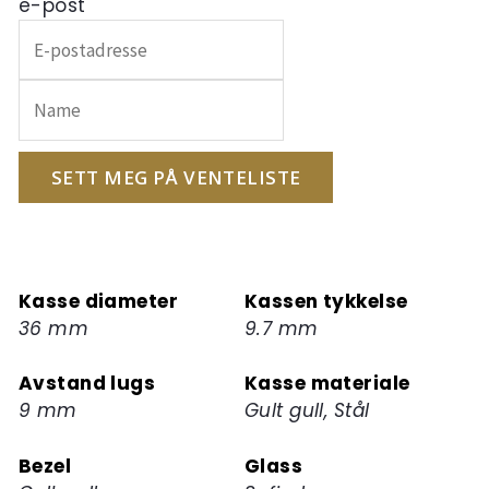
e-post
Skriv
inn
e-
postadressen
din
for
SETT MEG PÅ VENTELISTE
å
melde
deg
på
Kasse diameter
Kassen tykkelse
ventelisten
36 mm
9.7 mm
for
dette
Avstand lugs
Kasse materiale
produktet
9 mm
Gult gull, Stål
Bezel
Glass