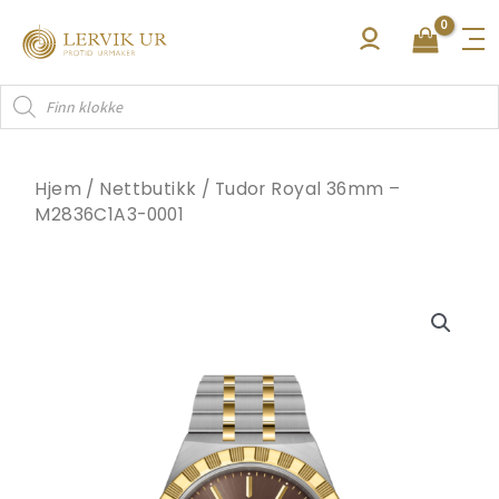
Hopp
rett
til
Products
innholdet
search
Hjem
/
Nettbutikk
/
Tudor Royal 36mm –
M2836C1A3-0001