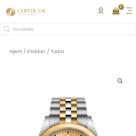
Hopp
rett
til
Products
innholdet
search
Hjem
/
Klokker
/
Tudor