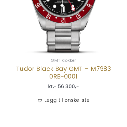
GMT klokker
Tudor Black Bay GMT – M7983
0RB-0001
kr,-
56 300
,-
Legg til ønskeliste