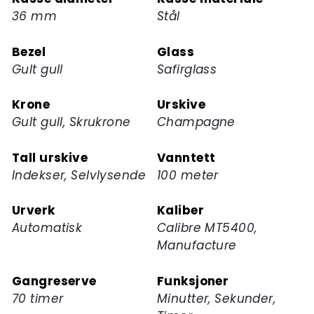
ventelisten
36 mm
Stål
for
dette
Bezel
Glass
produktet
Gult gull
Safirglass
Krone
Urskive
Gult gull, Skrukrone
Champagne
Tall urskive
Vanntett
Indekser, Selvlysende
100 meter
Urverk
Kaliber
Automatisk
Calibre MT5400,
Manufacture
Gangreserve
Funksjoner
70 timer
Minutter, Sekunder,