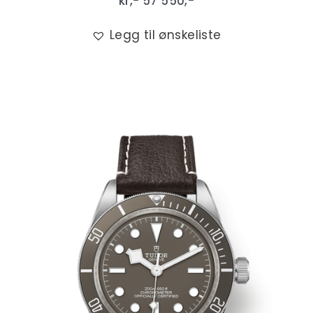
kr,-
57 550
,-
Legg til ønskeliste