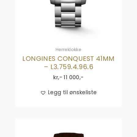
Herreklokke
LONGINES CONQUEST 41MM
– L3.759.4.96.6
kr,-
11 000
,-
Legg til ønskeliste