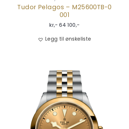
Tudor Pelagos – M25600TB-0
001
kr,-
64 100
,-
Legg til ønskeliste