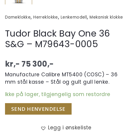
,
,
,
Dameklokke
Herreklokke
Lenkemodell
Mekanisk klokke
Tudor Black Bay One 36
S&G – M79643-0005
kr,-
75 300
,-
Manufacture Calibre MT5400 (COSC) – 36
mm stål kasse – Stål og gult gull lenke.
Ikke på lager, tilgjengelig som restordre
SEND HENVENDELSE
Legg i ønskeliste