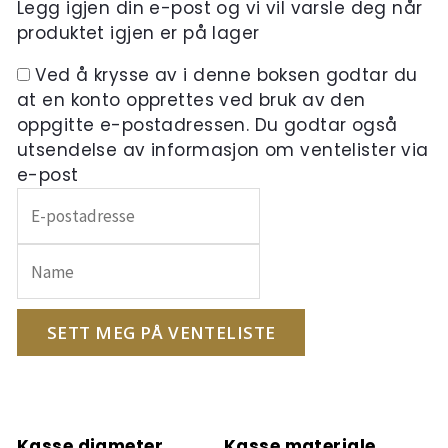
Legg igjen din e-post og vi vil varsle deg når
produktet igjen er på lager
Ved å krysse av i denne boksen godtar du
at en konto opprettes ved bruk av den
oppgitte e-postadressen. Du godtar også
utsendelse av informasjon om ventelister via
e-post
Skriv
inn
e-
postadressen
din
for
SETT MEG PÅ VENTELISTE
å
melde
deg
på
Kasse diameter
Kasse materiale