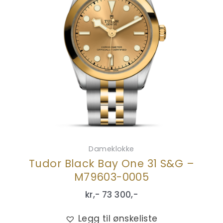
Dameklokke
Tudor Black Bay One 31 S&G –
M79603-0005
kr,-
73 300
,-
Legg til ønskeliste