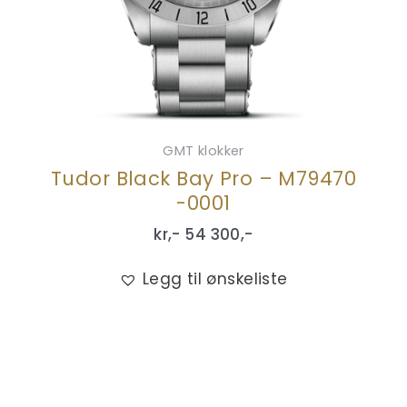
GMT klokker
Tudor Black Bay Pro – M79470
-0001
kr,-
54 300
,-
Legg til ønskeliste