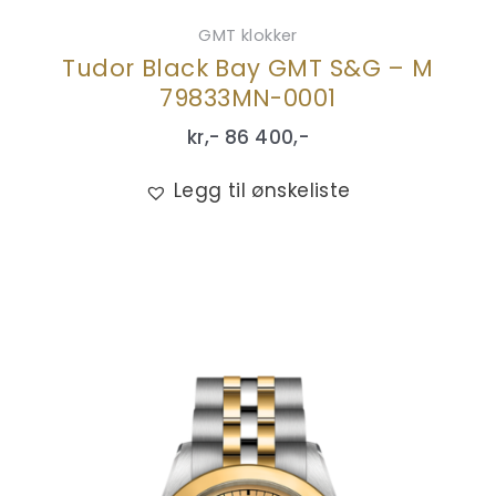
GMT klokker
Tudor Black Bay GMT S&G – M
79833MN-0001
kr,-
86 400
,-
Legg til ønskeliste