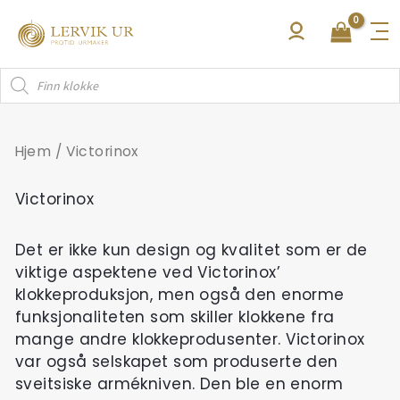
Hopp
rett
til
Products
innholdet
search
Hjem
/ Victorinox
Victorinox
Det er ikke kun design og kvalitet som er de
viktige aspektene ved Victorinox’
klokkeproduksjon, men også den enorme
funksjonaliteten som skiller klokkene fra
mange andre klokkeprodusenter. Victorinox
var også selskapet som produserte den
sveitsiske armékniven. Den ble en enorm