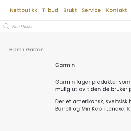
Hopp
Nettbutikk
Tilbud
Brukt
Service
Kontakt
rett
til
Products
innholdet
search
Hjem
/ Garmin
Garmin
Garmin lager produkter som e
mulig ut av tiden de bruker på
Der et amerikansk, sveitsis
Burrell og Min Kao i Lenexa,