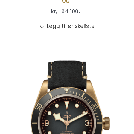
001
kr,-
64 100
,-
Legg til ønskeliste