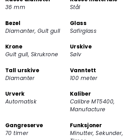
ventelisten
36 mm
Stål
for
dette
Bezel
Glass
produktet
Diamanter, Gult gull
Safirglass
Krone
Urskive
Gult gull, Skrukrone
Sølv
Tall urskive
Vanntett
Diamanter
100 meter
Urverk
Kaliber
Automatisk
Calibre MT5400,
Manufacture
Gangreserve
Funksjoner
70 timer
Minutter, Sekunder,