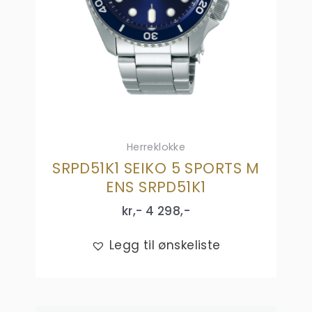
Herreklokke
SRPD51K1 SEIKO 5 SPORTS M
ENS SRPD51K1
kr,-
4 298
,-
Legg til ønskeliste