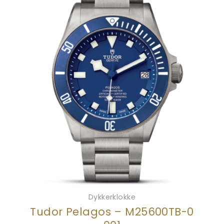
Dykkerklokke
Tudor Pelagos – M25600TB-0