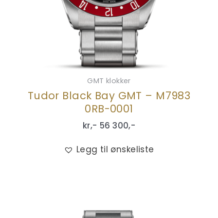
GMT klokker
Tudor Black Bay GMT – M7983
0RB-0001
kr,-
56 300
,-
Legg til ønskeliste