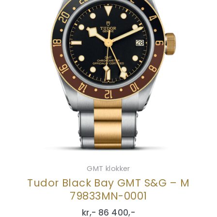
GMT klokker
Tudor Black Bay GMT S&G – M
79833MN-0001
kr,-
86 400
,-