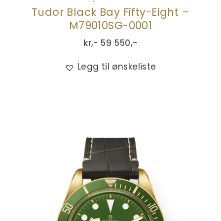
Tudor Black Bay Fifty-Eight –
M79010SG-0001
kr,-
59 550
,-
Legg til ønskeliste