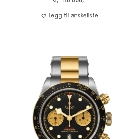
kr,-
110 650
,-
Legg til ønskeliste