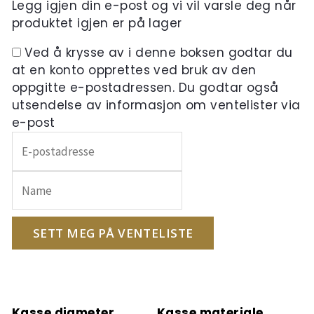
Legg igjen din e-post og vi vil varsle deg når
produktet igjen er på lager
Ved å krysse av i denne boksen godtar du
at en konto opprettes ved bruk av den
oppgitte e-postadressen. Du godtar også
utsendelse av informasjon om ventelister via
e-post
Skriv
inn
e-
postadressen
din
for
SETT MEG PÅ VENTELISTE
å
melde
deg
på
Kasse diameter
Kasse materiale