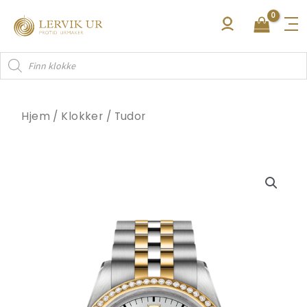
Hopp
rett
til
Products
innholdet
search
Hjem
/
Klokker
/
Tudor