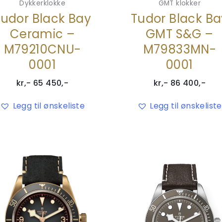
Dykkerklokke
GMT klokker
Tudor Black Bay
Tudor Black Ba
Ceramic –
GMT S&G –
M79210CNU-
M79833MN-
0001
0001
kr,-
65 450
,-
kr,-
86 400
,-
Legg til ønskeliste
Legg til ønskeliste