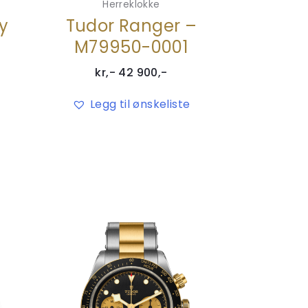
Herreklokke
y
Tudor Ranger –
M79950-0001
kr,-
42 900
,-
Legg til ønskeliste