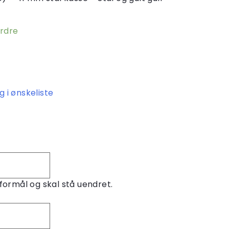
ordre
g i ønskeliste
sformål og skal stå uendret.