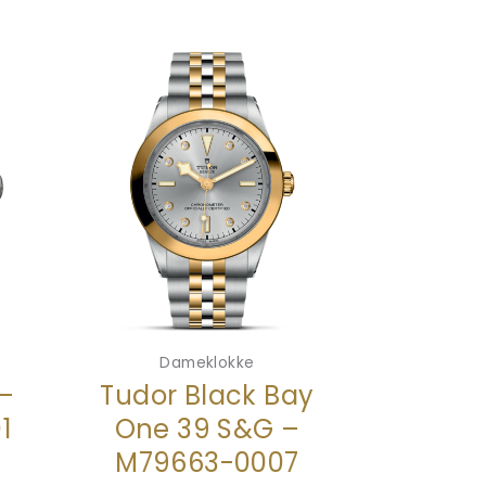
Dameklokke
 –
Tudor Black Bay
1
One 39 S&G –
M79663-0007