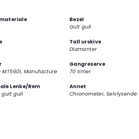
deg
på
materiale
Bezel
ventelisten
Gult gull
for
dette
e
Tall urskive
produktet
Diamanter
r
Gangreserve
e MT5601, Manufacture
70 timer
iale Lenke/Rem
Annet
 gult gull
Chronometer, Selvlysende 