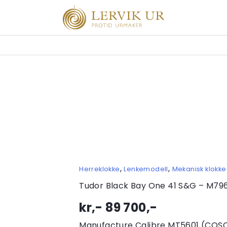
,
,
Herreklokke
Lenkemodell
Mekanisk klokke
Tudor Black Bay One 41 S&G – M7
kr,-
89 700
,-
Manufacture Calibre MT5601 (COSC) 