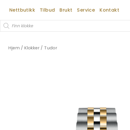
Hopp
Nettbutikk
Tilbud
Brukt
Service
Kontakt
rett
til
Products
innholdet
search
Hjem
/
Klokker
/
Tudor