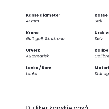
Kasse diameter
Kasse 
41 mm
Stål
Krone
Urskiv
Gult gull, Skrukrone
Sølv
Urverk
Kalibe
Automatisk
Calibr
Lenke / Rem
Mater
Lenke
Stål og
Du liker kanskje også…