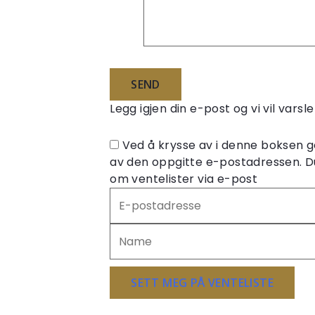
Legg igjen din e-post og vi vil vars
Ved å krysse av i denne boksen g
av den oppgitte e-postadressen. D
om ventelister via e-post
Skriv
inn
e-
postadressen
din
for
SETT MEG PÅ VENTELISTE
å
melde