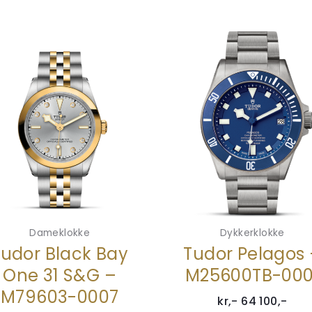
Dameklokke
Dykkerklokke
Tudor Black Bay
Tudor Pelagos
One 31 S&G –
M25600TB-000
M79603-0007
kr,-
64 100
,-