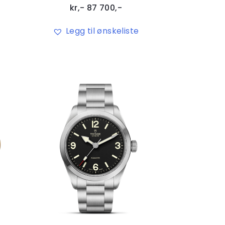
kr,-
87 700
,-
Legg til ønskeliste