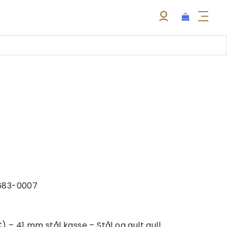
9683-0007
– 41 mm stål kasse – Stål og gult gull