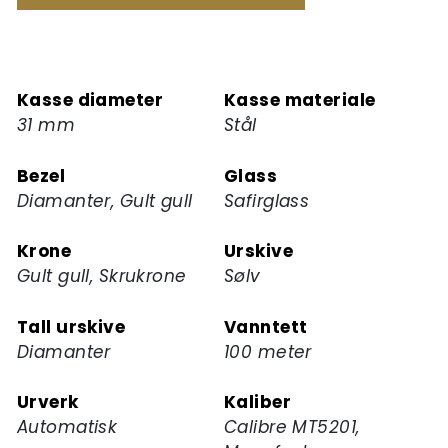
å
melde
deg
på
Kasse diameter
Kasse materiale
ventelisten
31 mm
Stål
for
dette
Bezel
Glass
produktet
Diamanter, Gult gull
Safirglass
Krone
Urskive
Gult gull, Skrukrone
Sølv
Tall urskive
Vanntett
Diamanter
100 meter
Urverk
Kaliber
Automatisk
Calibre MT5201,