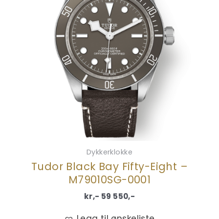
Dykkerklokke
Tudor Black Bay Fifty-Eight –
M79010SG-0001
kr,-
59 550
,-
Legg til ønskeliste