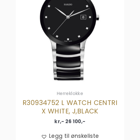
Herreklokke
R30934752 L WATCH CENTRI
X WHITE, J,BLACK
kr,-
26 100
,-
Legg til ønskeliste