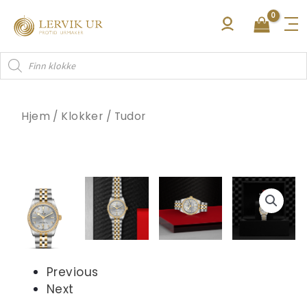
Hopp
rett
til
Products
innholdet
search
Hjem
/
Klokker
/
Tudor
Previous
Next