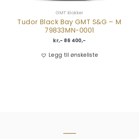
GMT klokker
Tudor Black Bay GMT S&G – M
79833MN-0001
kr,-
86 400
,-
Legg til ønskeliste