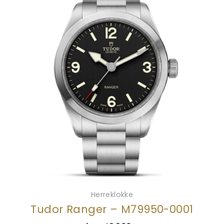
Herreklokke
Tudor Ranger – M79950-0001