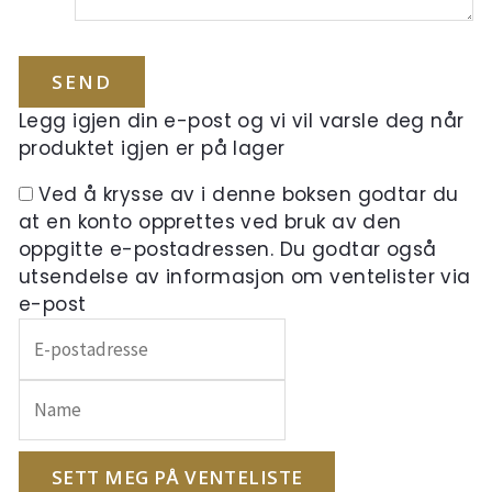
Legg igjen din e-post og vi vil varsle deg når
produktet igjen er på lager
Ved å krysse av i denne boksen godtar du
at en konto opprettes ved bruk av den
oppgitte e-postadressen. Du godtar også
utsendelse av informasjon om ventelister via
e-post
Skriv
inn
e-
postadressen
din
for
SETT MEG PÅ VENTELISTE