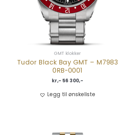
GMT klokker
Tudor Black Bay GMT – M7983
0RB-0001
kr,-
56 300
,-
Legg til ønskeliste