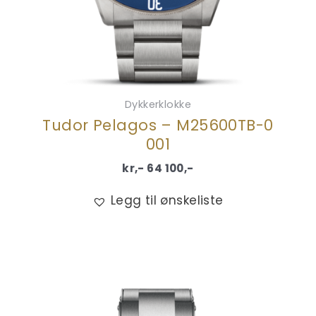
Dykkerklokke
Tudor Pelagos – M25600TB-0
001
kr,-
64 100
,-
Legg til ønskeliste