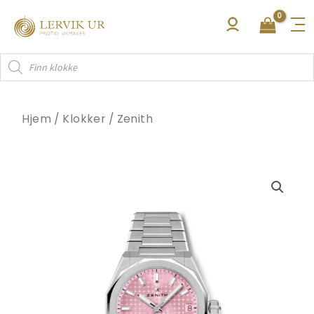
Hopp
rett
til
Products
innholdet
search
Hjem
/
Klokker
/
Zenith