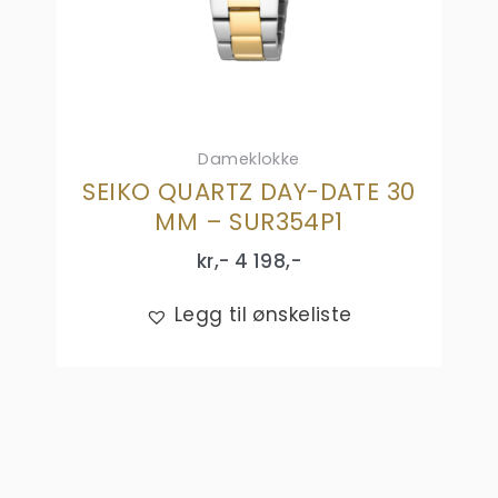
Dameklokke
SEIKO QUARTZ DAY-DATE 30
MM – SUR354P1
kr,-
4 198
,-
Legg til ønskeliste