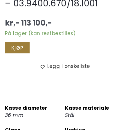
– 03.9400.670/18.I001
kr,-
113 100
,-
På lager (kan restbestilles)
KJØP
Legg i ønskeliste
Kasse diameter
Kasse materiale
36 mm
Stål
Glass
Urskive