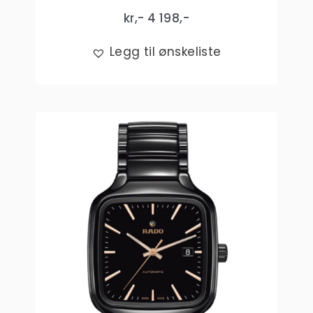
kr,-
4 198
,-
Legg til ønskeliste