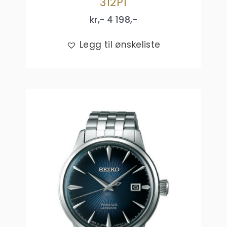
312P1
kr,-
4 198
,-
Legg til ønskeliste