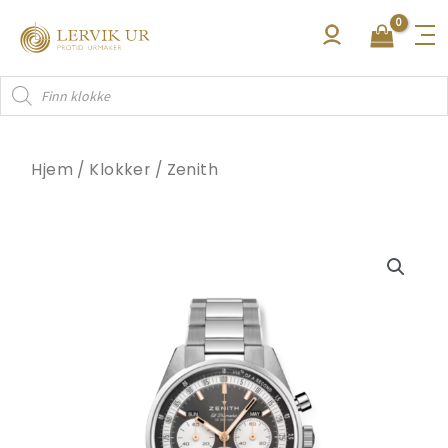
Hopp
rett
til
Products
innholdet
search
Hjem
/
Klokker
/
Zenith