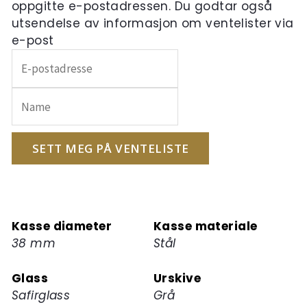
oppgitte e-postadressen. Du godtar også
utsendelse av informasjon om ventelister via
e-post
Skriv
inn
e-
postadressen
din
for
SETT MEG PÅ VENTELISTE
å
melde
deg
på
Kasse diameter
Kasse materiale
ventelisten
38 mm
Stål
for
dette
Glass
Urskive
produktet
Safirglass
Grå