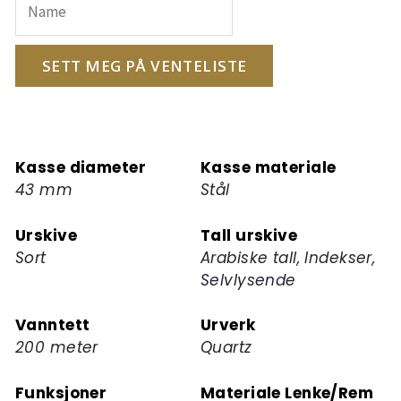
postadressen
din
for
SETT MEG PÅ VENTELISTE
å
melde
deg
på
Kasse diameter
Kasse materiale
ventelisten
43 mm
Stål
for
dette
Urskive
Tall urskive
produktet
Sort
Arabiske tall, Indekser,
Selvlysende
Vanntett
Urverk
200 meter
Quartz
Funksjoner
Materiale Lenke/Rem