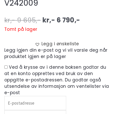
V242009
Original
Current
kr,-
9 695
,-
kr,-
6 790
,-
price
price
Tomt på lager
was:
is:
Legg i ønskeliste
kr,- 9
kr,- 6
Legg igjen din e-post og vi vil varsle deg når
produktet igjen er på lager
695,-.
790,-.
Ved å krysse av i denne boksen godtar du
at en konto opprettes ved bruk av den
oppgitte e-postadressen. Du godtar også
utsendelse av informasjon om ventelister via
e-post
Skriv
inn
e-