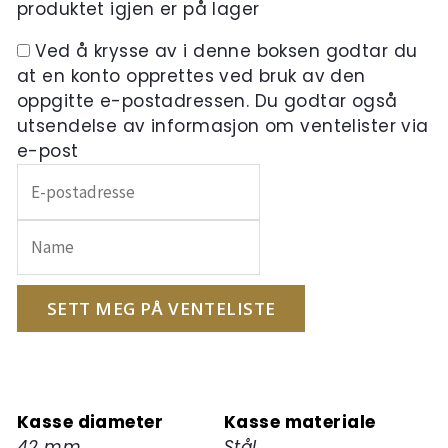
produktet igjen er på lager
Ved å krysse av i denne boksen godtar du
at en konto opprettes ved bruk av den
oppgitte e-postadressen. Du godtar også
utsendelse av informasjon om ventelister via
e-post
Skriv
inn
e-
postadressen
din
for
SETT MEG PÅ VENTELISTE
å
melde
deg
på
Kasse diameter
Kasse materiale
ventelisten
42 mm
Stål