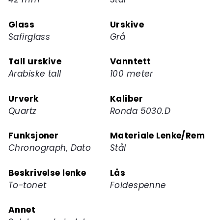
for
dette
Glass
Urskive
produktet
Safirglass
Grå
Tall urskive
Vanntett
Arabiske tall
100 meter
Urverk
Kaliber
Quartz
Ronda 5030.D
Funksjoner
Materiale Lenke/Rem
Chronograph, Dato
Stål
Beskrivelse lenke
Lås
To-tonet
Foldespenne
Annet