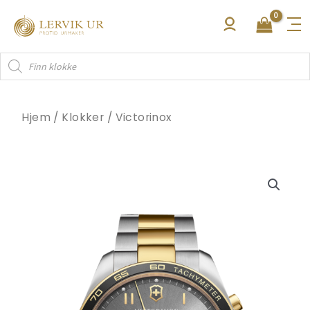
Hopp
rett
til
Products
innholdet
search
Hjem
/
Klokker
/
Victorinox