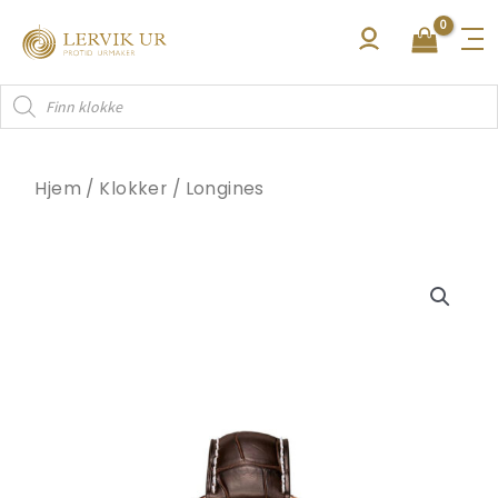
Hopp
rett
til
Products
innholdet
search
Hjem
/
Klokker
/
Longines