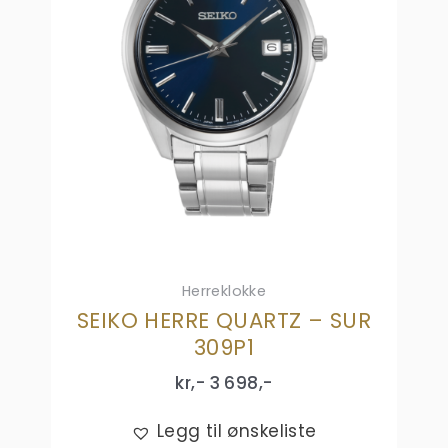
Herreklokke
SEIKO HERRE QUARTZ – SUR
309P1
kr,-
3 698
,-
Legg til ønskeliste