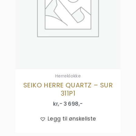
Herreklokke
SEIKO HERRE QUARTZ – SUR
311P1
kr,-
3 698
,-
Legg til ønskeliste