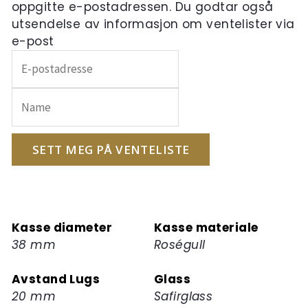
oppgitte e-postadressen. Du godtar også
utsendelse av informasjon om ventelister via
e-post
Skriv
inn
e-
postadressen
din
for
SETT MEG PÅ VENTELISTE
å
melde
deg
på
Kasse diameter
Kasse materiale
ventelisten
38 mm
Roségull
for
dette
Avstand Lugs
Glass
produktet
20 mm
Safirglass