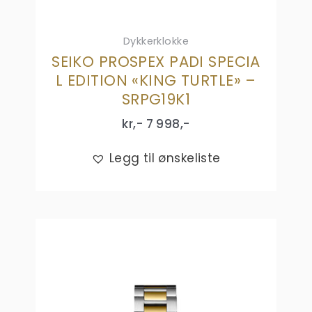
Dykkerklokke
SEIKO PROSPEX PADI SPECIA
L EDITION «KING TURTLE» –
SRPG19K1
kr,-
7 998
,-
Legg til ønskeliste