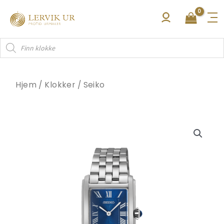
Hopp
rett
til
Products
innholdet
search
Hjem
/
Klokker
/
Seiko