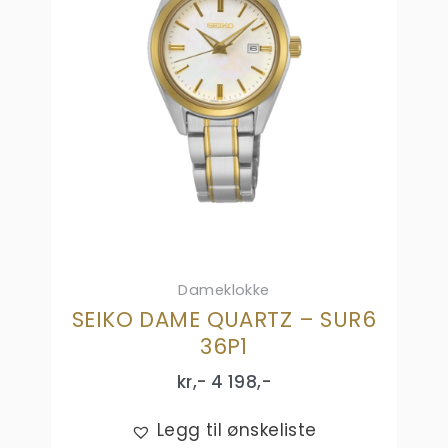
Dameklokke
SEIKO DAME QUARTZ – SUR6
36P1
kr,-
4 198
,-
Legg til ønskeliste