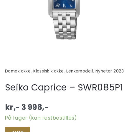
,
,
,
Dameklokke
Klassisk klokke
Lenkemodell
Nyheter 2023
Seiko Caprice – SWR085P1
kr,-
3 998
,-
På lager (kan restbestilles)