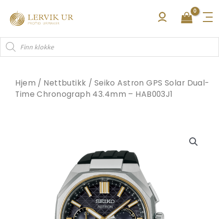
Hopp
rett
til
Products
innholdet
search
Hjem
/
Nettbutikk
/
Seiko Astron GPS Solar Dual-
Time Chronograph 43.4mm – HAB003J1