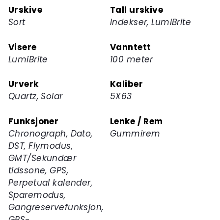
Urskive
Tall urskive
Sort
Indekser, LumiBrite
Visere
Vanntett
LumiBrite
100 meter
Urverk
Kaliber
Quartz, Solar
5X63
Funksjoner
Lenke / Rem
Chronograph, Dato,
Gummirem
DST, Flymodus,
GMT/Sekundær
tidssone, GPS,
Perpetual kalender,
Sparemodus,
Gangreservefunksjon,
GPS-