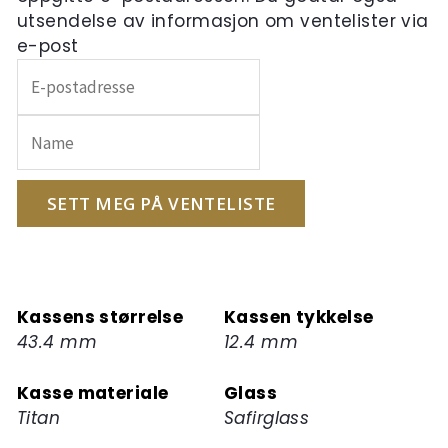
utsendelse av informasjon om ventelister via
e-post
Skriv
inn
e-
postadressen
din
for
SETT MEG PÅ VENTELISTE
å
melde
deg
på
Kassens størrelse
Kassen tykkelse
ventelisten
43.4 mm
12.4 mm
for
dette
Kasse materiale
Glass
produktet
Titan
Safirglass