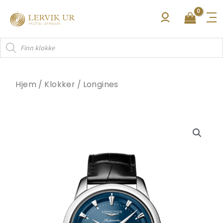
Hopp
rett
til
Products
innholdet
search
Hjem
/
Klokker
/
Longines