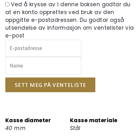
Ved å krysse av i denne boksen godtar du
at en konto opprettes ved bruk av den
oppgitte e-postadressen. Du godtar også
utsendelse av informasjon om ventelister via
e-post
Skriv
inn
e-
postadressen
din
for
SETT MEG PÅ VENTELISTE
å
melde
deg
på
Kasse diameter
Kasse materiale
ventelisten
40 mm
Stål
for
dette