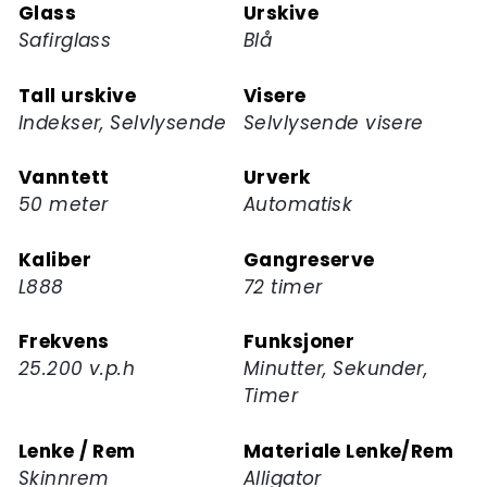
Glass
Urskive
produktet
Safirglass
Blå
Tall urskive
Visere
Indekser, Selvlysende
Selvlysende visere
Vanntett
Urverk
50 meter
Automatisk
Kaliber
Gangreserve
L888
72 timer
Frekvens
Funksjoner
25.200 v.p.h
Minutter, Sekunder,
Timer
Lenke / Rem
Materiale Lenke/Rem
Skinnrem
Alligator