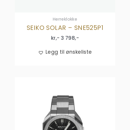
Herreklokke
SEIKO SOLAR – SNE525P1
kr,-
3 798
,-
Legg til ønskeliste