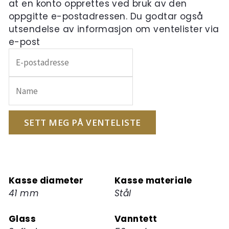
at en konto opprettes ved bruk av den
oppgitte e-postadressen. Du godtar også
utsendelse av informasjon om ventelister via
e-post
Skriv
inn
e-
postadressen
din
for
SETT MEG PÅ VENTELISTE
å
melde
deg
på
Kasse diameter
Kasse materiale
ventelisten
41 mm
Stål
for
dette
Glass
Vanntett
produktet