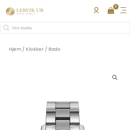
Hopp
rett
til
Products
innholdet
search
Hjem
/
Klokker
/
Rado