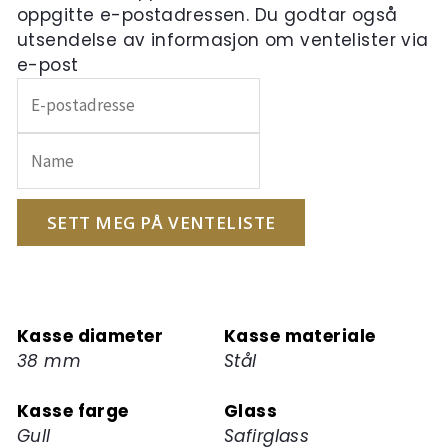
oppgitte e-postadressen. Du godtar også
utsendelse av informasjon om ventelister via
e-post
Skriv
inn
e-
postadressen
din
for
SETT MEG PÅ VENTELISTE
å
melde
deg
på
Kasse diameter
Kasse materiale
ventelisten
38 mm
Stål
for
dette
Kasse farge
Glass
produktet
Gull
Safirglass