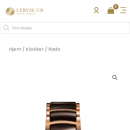
Hopp
rett
til
Products
innholdet
search
Hjem
/
Klokker
/
Rado