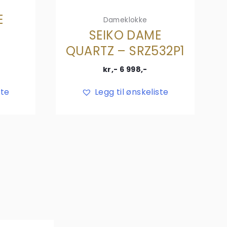
E
Dameklokke
SEIKO DAME
QUARTZ – SRZ532P1
kr,-
6 998
,-
ste
Legg til ønskeliste