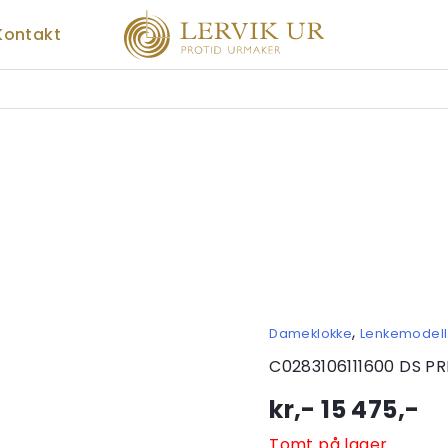
Kontakt
,
Dameklokke
Lenkemodell
C0283106111600 DS 
kr,-
15 475
,-
Tomt på lager