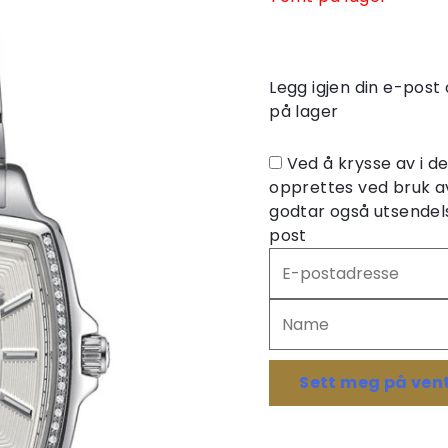
Legg igjen din e-post 
på lager
Ved å krysse av i 
opprettes ved bruk a
godtar også utsendels
post
Skriv
inn
e-
postadressen
din
for
Sett meg på vent
å
melde