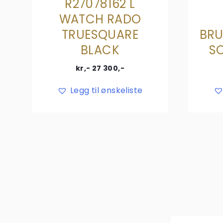
R27078162 L
WATCH RADO
TRUESQUARE
BRU
BLACK
S
kr,-
27 300
,-
Legg til ønskeliste