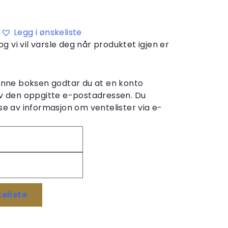
Legg i ønskeliste
og vi vil varsle deg når produktet igjen er
denne boksen godtar du at en konto
v den oppgitte e-postadressen. Du
e av informasjon om ventelister via e-
eliste