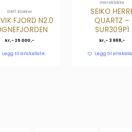
Herreklokke
SEIKO HERR
GMT klokker
VIK FJORD N2.0
QUARTZ –
OGNEFJORDEN
SUR309P1
kr,-
25 000
,-
kr,-
3 698
,-
Legg til ønskeliste
Legg til ønskeli