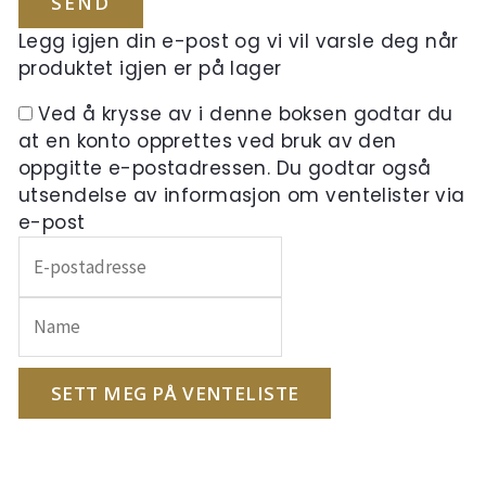
Legg igjen din e-post og vi vil varsle deg når
produktet igjen er på lager
Ved å krysse av i denne boksen godtar du
at en konto opprettes ved bruk av den
oppgitte e-postadressen. Du godtar også
utsendelse av informasjon om ventelister via
e-post
Skriv
inn
e-
postadressen
din
for
SETT MEG PÅ VENTELISTE
å
melde
deg