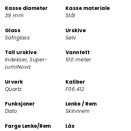
på
Kasse diameter
Kasse materiale
ventelisten
39 mm
Stål
for
dette
Glass
Urskive
produktet
Safirglass
Sølv
Tall urskive
Vanntett
Indekser, Super-
100 meter
LumiNova
Urverk
Kaliber
Quartz
F06.412
Funksjoner
Lenke / Rem
Dato
Skinnrem
Farge Lenke/Rem
Lås