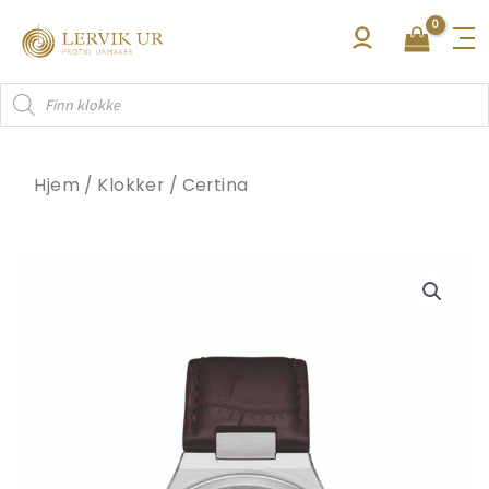
Hopp
rett
til
Products
innholdet
search
Hjem
/
Klokker
/
Certina