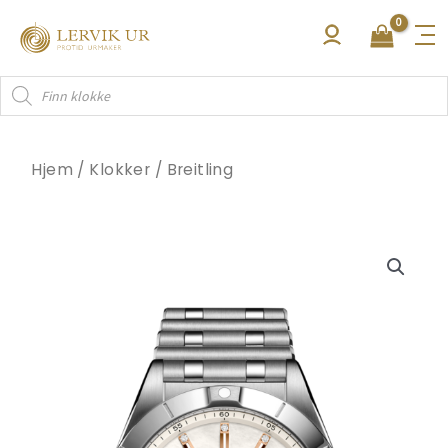
Hopp
rett
til
Products
innholdet
search
Hjem
/
Klokker
/
Breitling