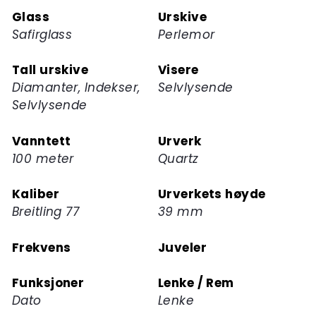
dette
Glass
Urskive
produktet
Safirglass
Perlemor
Tall urskive
Visere
Diamanter, Indekser,
Selvlysende
Selvlysende
Vanntett
Urverk
100 meter
Quartz
Kaliber
Urverkets høyde
Breitling 77
39 mm
Frekvens
Juveler
Funksjoner
Lenke / Rem
Dato
Lenke