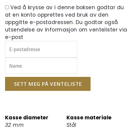
Ved å krysse av i denne boksen godtar du
at en konto opprettes ved bruk av den
oppgitte e-postadressen. Du godtar også
utsendelse av informasjon om ventelister via
e-post
Skriv
inn
e-
postadressen
din
for
SETT MEG PÅ VENTELISTE
å
melde
deg
på
Kasse diameter
Kasse materiale
ventelisten
32 mm
Stål
for