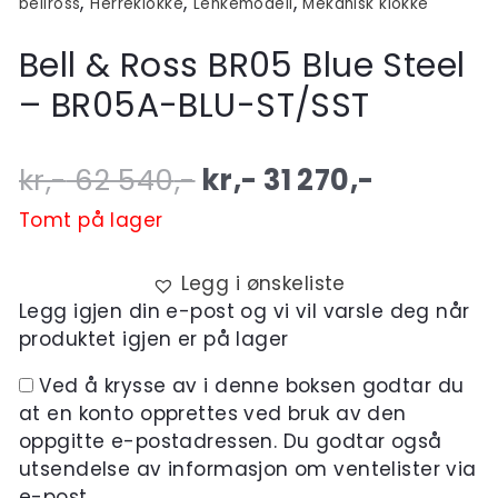
,
,
,
bellross
Herreklokke
Lenkemodell
Mekanisk klokke
Bell & Ross BR05 Blue Steel
– BR05A-BLU-ST/SST
Original
Current
kr,-
62 540
,-
kr,-
31 270
,-
price
price
Tomt på lager
was:
is:
Legg i ønskeliste
kr,- 62
kr,- 31
Legg igjen din e-post og vi vil varsle deg når
produktet igjen er på lager
540,-.
270,-.
Ved å krysse av i denne boksen godtar du
at en konto opprettes ved bruk av den
oppgitte e-postadressen. Du godtar også
utsendelse av informasjon om ventelister via
e-post