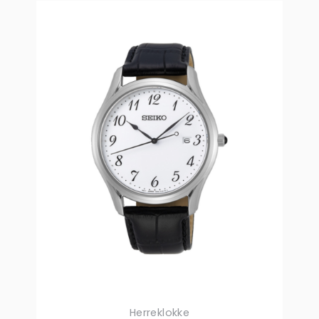
Herreklokke