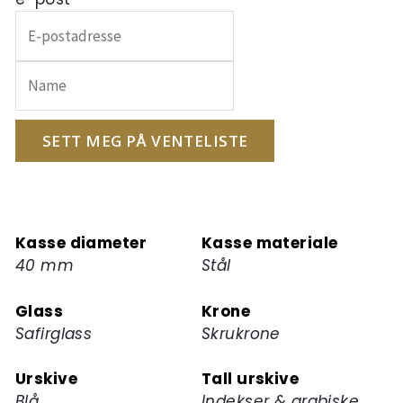
Skriv
inn
e-
postadressen
din
for
SETT MEG PÅ VENTELISTE
å
melde
deg
på
Kasse diameter
Kasse materiale
ventelisten
40 mm
Stål
for
dette
Glass
Krone
produktet
Safirglass
Skrukrone
Urskive
Tall urskive
Blå
Indekser & arabiske