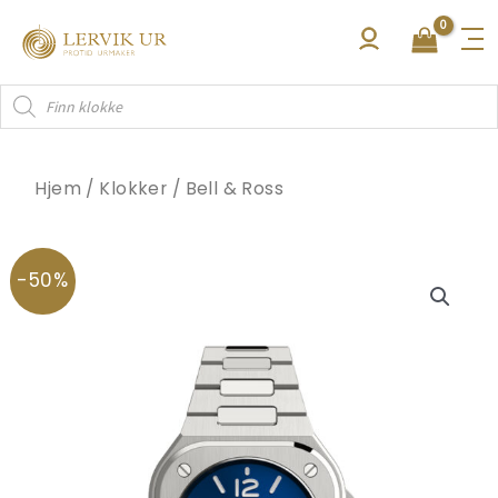
Hopp
rett
til
Products
innholdet
search
Hjem
/
Klokker
/
Bell & Ross
-50%