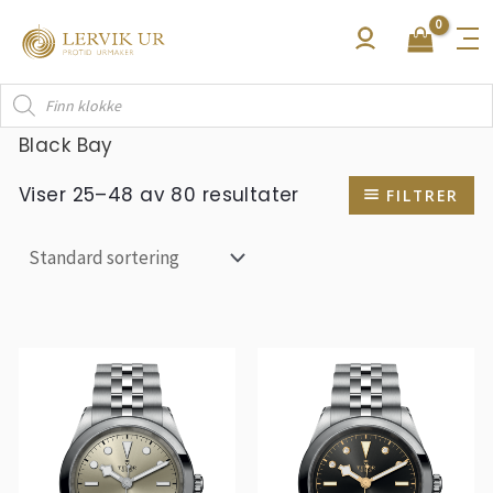
Hopp
rett
til
Products
innholdet
search
Black Bay
Viser 25–48 av 80 resultater
FILTRER