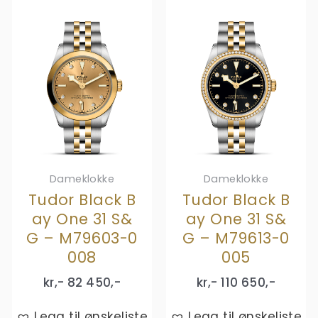
Dameklokke
Dameklokke
Tudor Black B
Tudor Black B
ay One 31 S&
ay One 31 S&
G – M79603-0
G – M79613-0
008
005
kr,-
82 450
,-
kr,-
110 650
,-
Legg til ønskeliste
Legg til ønskeliste