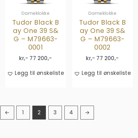
Dameklokke
Dameklokke
Tudor Black B
Tudor Black B
ay One 39 S&
ay One 39 S&
G – M79663-
G – M79663-
0001
0002
kr,-
77 200
,-
kr,-
77 200
,-
Legg til ønskeliste
Legg til ønskeliste
←
1
2
3
4
→