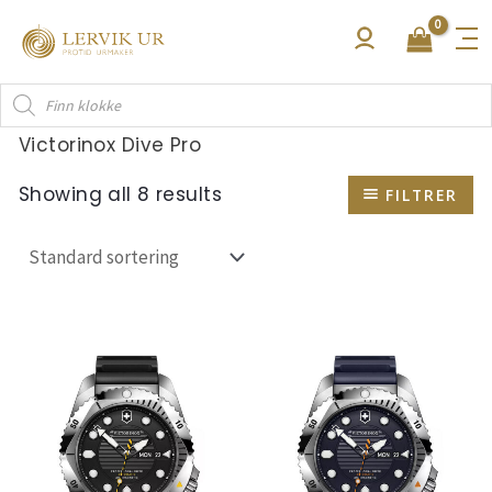
Hopp
rett
til
Products
innholdet
search
Victorinox Dive Pro
Showing all 8 results
FILTRER