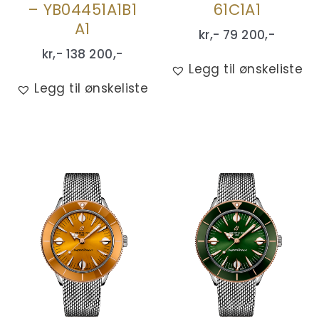
– YB04451A1B1
61C1A1
A1
kr,-
79 200
,-
kr,-
138 200
,-
Legg til ønskeliste
Legg til ønskeliste