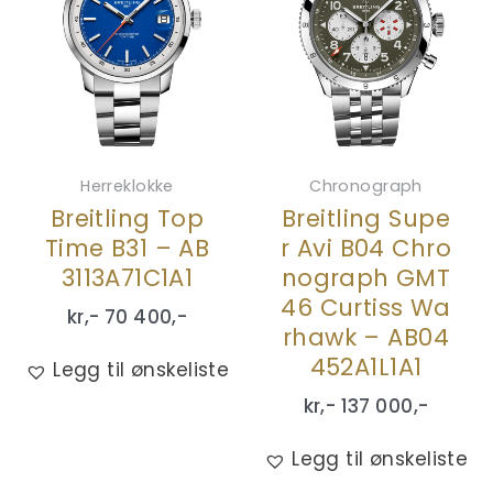
Herreklokke
Chronograph
Breitling Top
Breitling Supe
Time B31 – AB
r Avi B04 Chro
3113A71C1A1
nograph GMT
46 Curtiss Wa
kr,-
70 400
,-
rhawk – AB04
452A1L1A1
Legg til ønskeliste
kr,-
137 000
,-
Legg til ønskeliste