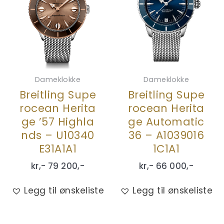
Dameklokke
Dameklokke
Breitling Supe
Breitling Supe
rocean Herita
rocean Herita
ge ’57 Highla
ge Automatic
nds – U10340
36 – A1039016
E31A1A1
1C1A1
kr,-
79 200
,-
kr,-
66 000
,-
Legg til ønskeliste
Legg til ønskeliste