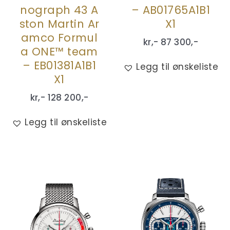
nograph 43 A
– AB01765A1B1
ston Martin Ar
X1
amco Formul
kr,-
87 300
,-
a ONE™ team
– EB01381A1B1
Legg til ønskeliste
X1
kr,-
128 200
,-
Legg til ønskeliste