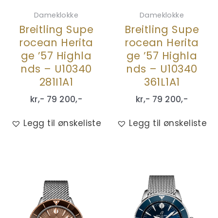
Dameklokke
Dameklokke
Breitling Supe
Breitling Supe
rocean Herita
rocean Herita
ge ’57 Highla
ge ’57 Highla
nds – U10340
nds – U10340
281I1A1
361L1A1
kr,-
79 200
,-
kr,-
79 200
,-
Legg til ønskeliste
Legg til ønskeliste