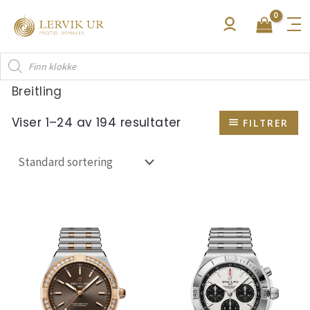
Hopp
rett
til
Products
innholdet
search
Breitling
Viser 1–24 av 194 resultater
FILTRER