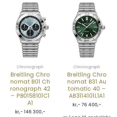
Chronograph
Chronograph
Breitling Chro
Breitling Chro
nomat B01 Ch
nomat B31 Au
ronograph 42
tomatic 40 –
– PB0158101C1
AB3114101L1A1
A1
kr,-
76 400
,-
kr,-
146 300
,-