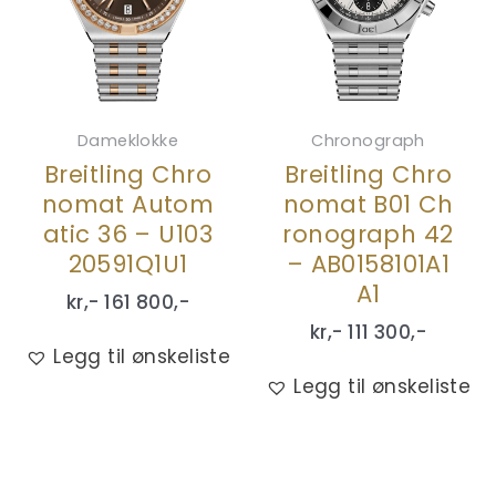
Dameklokke
Chronograph
Breitling Chro
Breitling Chro
nomat Autom
nomat B01 Ch
atic 36 – U103
ronograph 42
20591Q1U1
– AB0158101A1
A1
kr,-
161 800
,-
kr,-
111 300
,-
Legg til ønskeliste
Legg til ønskeliste