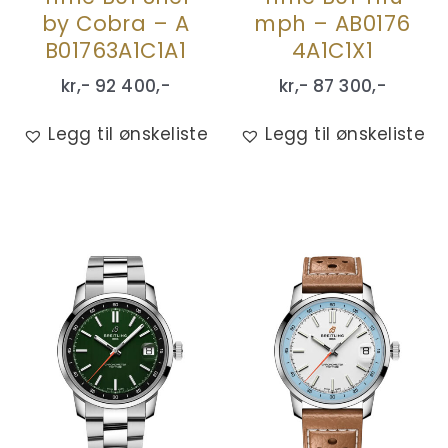
by Cobra – A
mph – AB0176
B01763A1C1A1
4A1C1X1
kr,-
92 400
,-
kr,-
87 300
,-
Legg til ønskeliste
Legg til ønskeliste