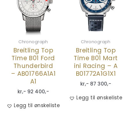
Chronograph
Chronograph
Breitling Top
Breitling Top
Time B01 Ford
Time B01 Mart
Thunderbird
ini Racing – A
– AB01766A1A1
B01772A1G1X1
A1
kr,-
87 300
,-
kr,-
92 400
,-
Legg til ønskeliste
Legg til ønskeliste