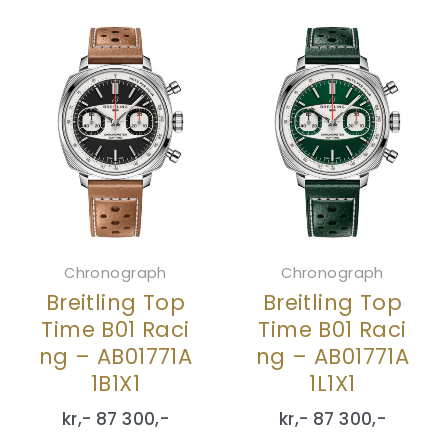
Chronograph
Chronograph
Breitling Top
Breitling Top
Time B01 Raci
Time B01 Raci
ng – AB01771A
ng – AB01771A
1B1X1
1L1X1
kr,-
87 300
,-
kr,-
87 300
,-