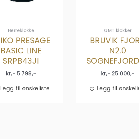
Herreklokke
GMT klokker
EIKO PRESAGE
BRUVIK FJO
BASIC LINE
N2.0
SRPB43J1
SOGNEFJORD
kr,-
5 798
,-
kr,-
25 000
,-
Legg til ønskeliste
Legg til ønskeli