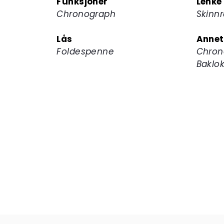
Funksjoner
Lenke
Chronograph
Skinn
Lås
Annet
Foldespenne
Chron
Baklo