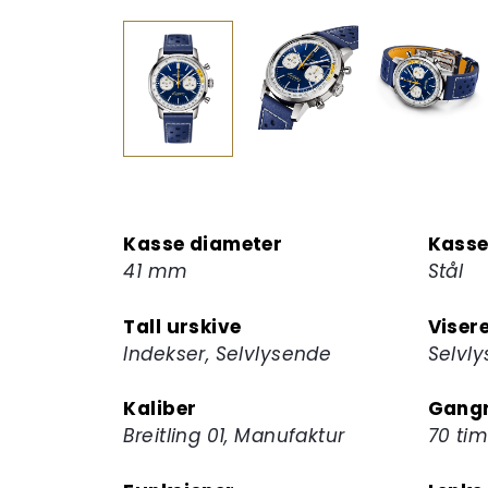
Kasse diameter
Kasse
41 mm
Stål
Tall urskive
Viser
Indekser, Selvlysende
Selvl
Kaliber
Gangr
Breitling 01, Manufaktur
70 tim