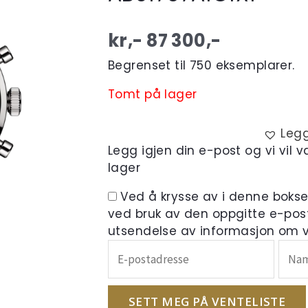
kr,-
87 300
,-
Begrenset til 750 eksemplarer.
Tomt på lager
Legg
Legg igjen din e-post og vi vil 
lager
Ved å krysse av i denne boks
ved bruk av den oppgitte e-pos
utsendelse av informasjon om ve
Skriv
inn
e-
postadressen
SETT MEG PÅ VENTELISTE