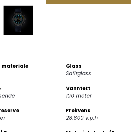
din
for
å
melde
deg
på
ventelisten
for
dette
 materiale
Glass
produktet
Safirglass
e
Vanntett
ysende
100 meter
eserve
Frekvens
er
28.800 v.p.h