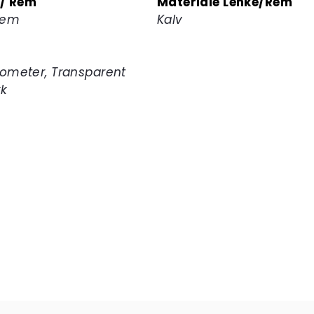
 / Rem
Materiale Lenke/Rem
rem
Kalv
ometer, Transparent
kk