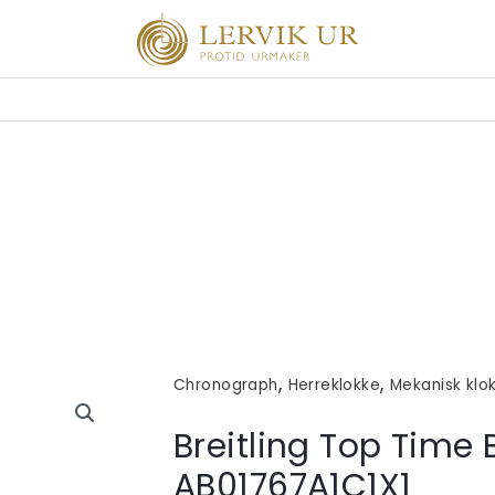
,
,
Chronograph
Herreklokke
Mekanisk klo
Breitling Top Time 
AB01767A1C1X1