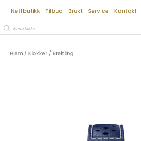
Hopp
Nettbutikk
Tilbud
Brukt
Service
Kontakt
rett
til
Products
innholdet
search
Hjem
/
Klokker
/
Breitling