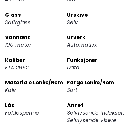
for
dette
Glass
Urskive
produktet
Safirglass
Sølv
Vanntett
Urverk
100 meter
Automatisk
Kaliber
Funksjoner
ETA 2892
Dato
Materiale Lenke/Rem
Farge Lenke/Rem
Kalv
Sort
Lås
Annet
Foldespenne
Selvlysende indekser,
Selvlysende visere