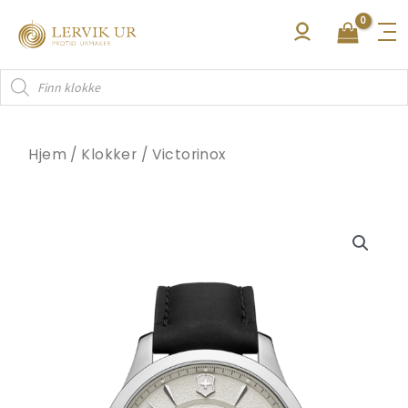
Hopp
rett
til
Products
innholdet
search
Hjem
/
Klokker
/
Victorinox