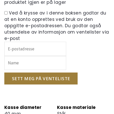
produktet igjen er på lager
Ved å krysse av i denne boksen godtar du
at en konto opprettes ved bruk av den
oppgitte e-postadressen. Du godtar også
utsendelse av informasjon om ventelister via
e-post
Skriv
inn
e-
postadressen
din
for
SETT MEG PÅ VENTELISTE
å
melde
deg
på
Kasse diameter
Kasse materiale
ventelisten
40 mm
Stål