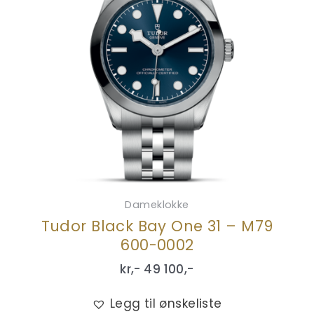
Dameklokke
Tudor Black Bay One 31 – M79
600-0002
kr,-
49 100
,-
Legg til ønskeliste