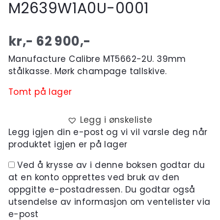
M2639W1A0U-0001
kr,-
62 900
,-
Manufacture Calibre MT5662-2U. 39mm
stålkasse. Mørk champage tallskive.
Tomt på lager
Legg i ønskeliste
Legg igjen din e-post og vi vil varsle deg når
produktet igjen er på lager
Ved å krysse av i denne boksen godtar du
at en konto opprettes ved bruk av den
oppgitte e-postadressen. Du godtar også
utsendelse av informasjon om ventelister via
e-post