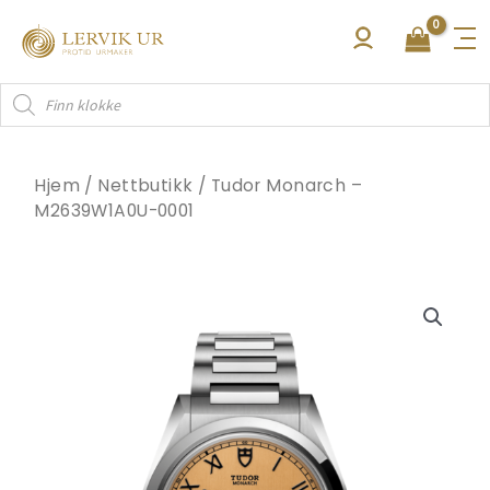
Hopp
rett
til
Products
innholdet
search
Hjem
/
Nettbutikk
/
Tudor Monarch –
M2639W1A0U-0001