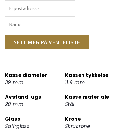
Skriv
inn
e-
postadressen
din
for
SETT MEG PÅ VENTELISTE
å
melde
deg
på
Kasse diameter
Kassen tykkelse
ventelisten
39 mm
11.9 mm
for
dette
Avstand lugs
Kasse materiale
produktet
20 mm
Stål
Glass
Krone
Safirglass
Skrukrone