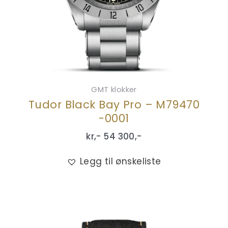
GMT klokker
Tudor Black Bay Pro – M79470
-0001
kr,-
54 300
,-
Legg til ønskeliste