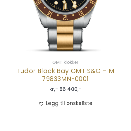
GMT klokker
Tudor Black Bay GMT S&G – M
79833MN-0001
kr,-
86 400
,-
Legg til ønskeliste