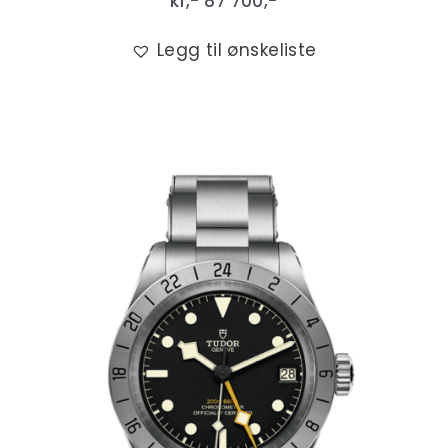
kr,-
87 700
,-
Legg til ønskeliste