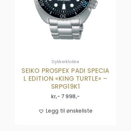
Dykkerklokke
SEIKO PROSPEX PADI SPECIA
L EDITION «KING TURTLE» –
SRPG19K1
kr,-
7 998
,-
Legg til ønskeliste