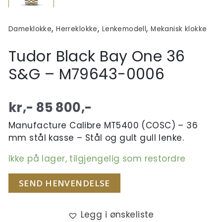
,
,
,
Dameklokke
Herreklokke
Lenkemodell
Mekanisk klokke
Tudor Black Bay One 36
S&G – M79643-0006
kr,-
85 800
,-
Manufacture Calibre MT5400 (COSC) – 36
mm stål kasse – Stål og gult gull lenke.
Ikke på lager, tilgjengelig som restordre
SEND HENVENDELSE
Legg i ønskeliste