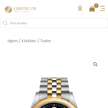
Hopp
rett
til
Products
innholdet
search
Hjem
/
Klokker
/
Tudor