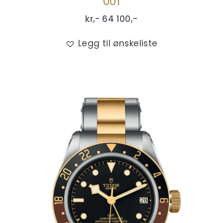
001
kr,-
64 100
,-
Legg til ønskeliste