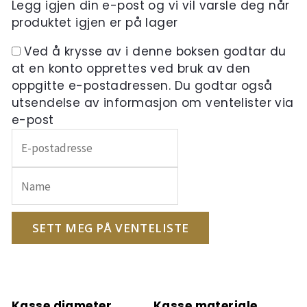
Legg igjen din e-post og vi vil varsle deg når
produktet igjen er på lager
Ved å krysse av i denne boksen godtar du
at en konto opprettes ved bruk av den
oppgitte e-postadressen. Du godtar også
utsendelse av informasjon om ventelister via
e-post
Skriv
inn
e-
postadressen
din
for
SETT MEG PÅ VENTELISTE
å
melde
deg
på
Kasse diameter
Kasse materiale