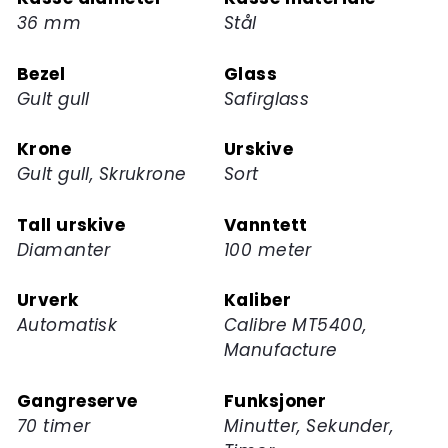
ventelisten
36 mm
Stål
for
dette
Bezel
Glass
produktet
Gult gull
Safirglass
Krone
Urskive
Gult gull, Skrukrone
Sort
Tall urskive
Vanntett
Diamanter
100 meter
Urverk
Kaliber
Automatisk
Calibre MT5400,
Manufacture
Gangreserve
Funksjoner
70 timer
Minutter, Sekunder,