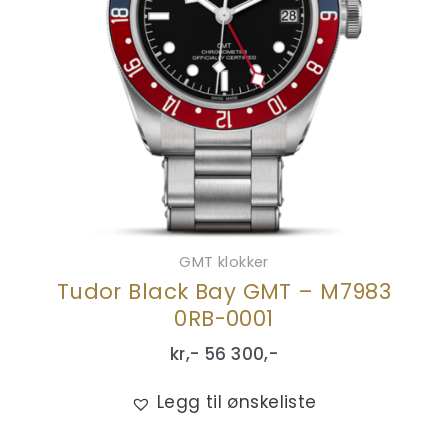
GMT klokker
Tudor Black Bay GMT – M7983
0RB-0001
kr,-
56 300
,-
Legg til ønskeliste