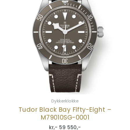
Dykkerklokke
Tudor Black Bay Fifty-Eight –
M79010SG-0001
kr,-
59 550
,-