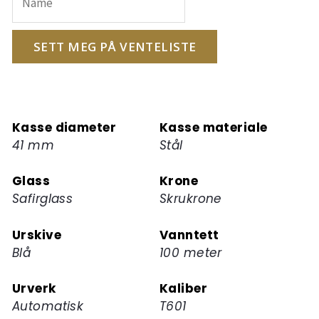
postadressen
din
for
SETT MEG PÅ VENTELISTE
å
melde
deg
på
Kasse diameter
Kasse materiale
ventelisten
41 mm
Stål
for
dette
Glass
Krone
produktet
Safirglass
Skrukrone
Urskive
Vanntett
Blå
100 meter
Urverk
Kaliber
Automatisk
T601