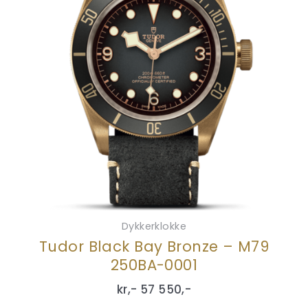
Dykkerklokke
Tudor Black Bay Bronze – M79
250BA-0001
kr,-
57 550
,-