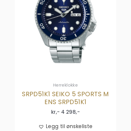
Herreklokke
SRPD51K1 SEIKO 5 SPORTS M
ENS SRPD51K1
kr,-
4 298
,-
Legg til ønskeliste