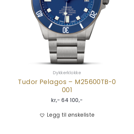
Dykkerklokke
Tudor Pelagos – M25600TB-0
001
kr,-
64 100
,-
Legg til ønskeliste