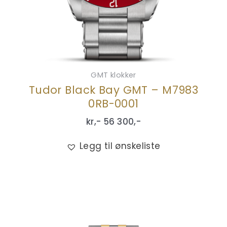
GMT klokker
Tudor Black Bay GMT – M7983
0RB-0001
kr,-
56 300
,-
Legg til ønskeliste