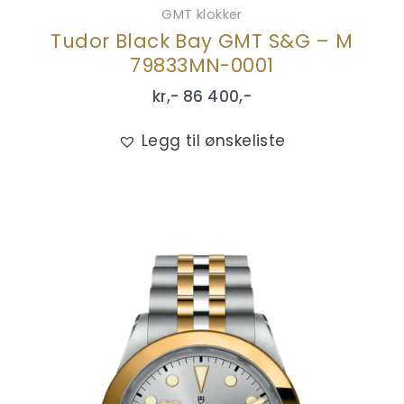
GMT klokker
Tudor Black Bay GMT S&G – M
79833MN-0001
kr,-
86 400
,-
Legg til ønskeliste