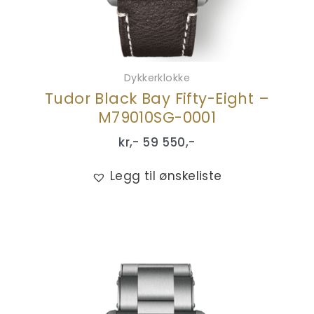
Dykkerklokke
Tudor Black Bay Fifty-Eight –
M79010SG-0001
kr,-
59 550
,-
Legg til ønskeliste