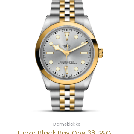
Dameklokke
Tudor Black Bay One 36 S&G –