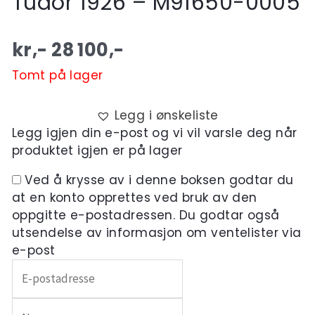
Tudor 1926 – M91650-0005
kr,-
28 100
,-
Tomt på lager
Legg i ønskeliste
Legg igjen din e-post og vi vil varsle deg når
produktet igjen er på lager
Ved å krysse av i denne boksen godtar du
at en konto opprettes ved bruk av den
oppgitte e-postadressen. Du godtar også
utsendelse av informasjon om ventelister via
e-post
Skriv
inn
e-