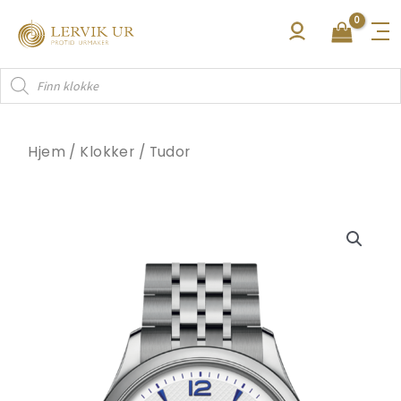
Hopp
rett
til
Products
innholdet
search
Hjem
/
Klokker
/
Tudor