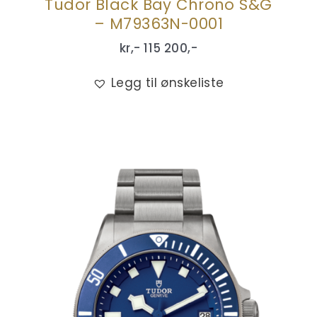
Tudor Black Bay Chrono S&G
– M79363N-0001
kr,-
115 200
,-
Legg til ønskeliste