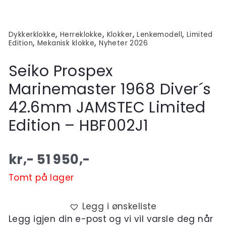
,
,
,
,
Dykkerklokke
Herreklokke
Klokker
Lenkemodell
Limited
,
,
Edition
Mekanisk klokke
Nyheter 2026
Seiko Prospex
Marinemaster 1968 Diver´s
42.6mm JAMSTEC Limited
Edition – HBF002J1
kr,-
51 950
,-
Tomt på lager
Legg i ønskeliste
Legg igjen din e-post og vi vil varsle deg når