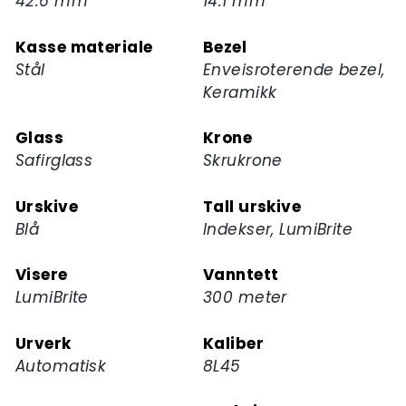
42.6 mm
14.1 mm
for
dette
Kasse materiale
Bezel
produktet
Stål
Enveisroterende bezel,
Keramikk
Glass
Krone
Safirglass
Skrukrone
Urskive
Tall urskive
Blå
Indekser, LumiBrite
Visere
Vanntett
LumiBrite
300 meter
Urverk
Kaliber
Automatisk
8L45