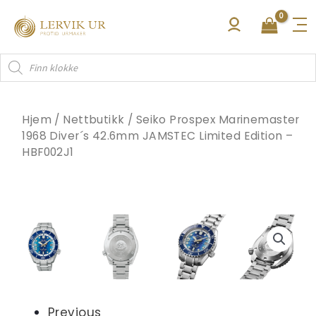
Hopp
rett
til
Products
innholdet
search
Hjem
/
Nettbutikk
/
Seiko Prospex Marinemaster
1968 Diver´s 42.6mm JAMSTEC Limited Edition –
HBF002J1
Previous