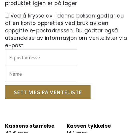
produktet igjen er på lager
Ved å krysse av i denne boksen godtar du
at en konto opprettes ved bruk av den
oppgitte e-postadressen. Du godtar også
utsendelse av informasjon om ventelister via
e-post
Skriv
inn
e-
postadressen
din
for
SETT MEG PÅ VENTELISTE
å
melde
deg
på
Kassens størrelse
Kassen tykkelse
ventelisten