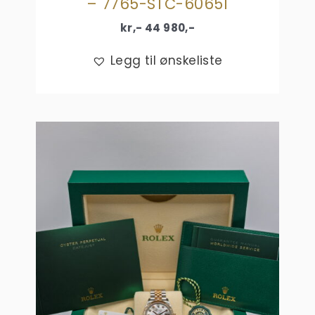
– 7765-STC-60651
kr,-
44 980
,-
Legg til ønskeliste