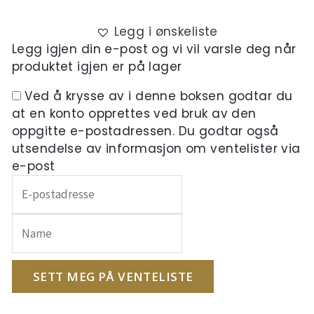
Legg i ønskeliste
Legg igjen din e-post og vi vil varsle deg når
produktet igjen er på lager
Ved å krysse av i denne boksen godtar du
at en konto opprettes ved bruk av den
oppgitte e-postadressen. Du godtar også
utsendelse av informasjon om ventelister via
e-post
Skriv
inn
e-
postadressen
din
for
SETT MEG PÅ VENTELISTE
å
melde