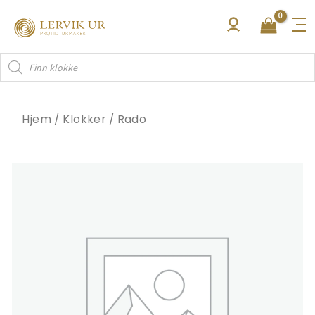
Hopp
rett
til
Products
innholdet
search
Hjem
/
Klokker
/
Rado