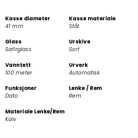
deg
på
Kasse diameter
Kasse materiale
ventelisten
41 mm
Stål
for
dette
Glass
Urskive
produktet
Safirglass
Sort
Vanntett
Urverk
100 meter
Automatisk
Funksjoner
Lenke / Rem
Dato
Rem
Materiale Lenke/Rem
Kalv