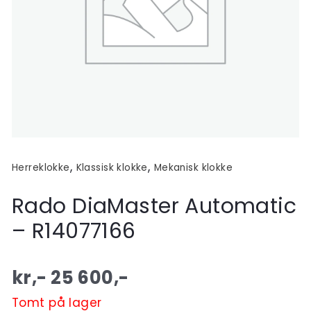
,
,
Herreklokke
Klassisk klokke
Mekanisk klokke
Rado DiaMaster Automatic
– R14077166
kr,-
25 600
,-
Tomt på lager