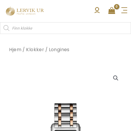
Hopp
rett
til
Products
innholdet
search
Hjem
/
Klokker
/
Longines