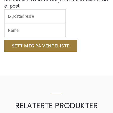
e-post
Skriv
inn
e-
postadressen
din
for
SETT MEG PÅ VENTELISTE
å
melde
deg
på
ventelisten
for
dette
produktet
RELATERTE PRODUKTER