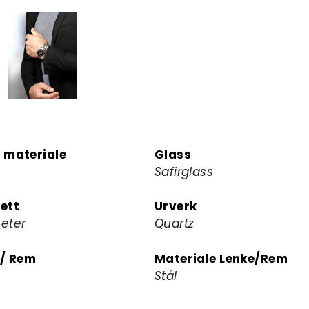
for
å
melde
deg
på
ventelisten
for
dette
produktet
 materiale
Glass
Safirglass
ett
Urverk
eter
Quartz
 / Rem
Materiale Lenke/Rem
Stål