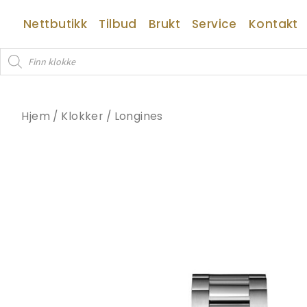
Hopp
Nettbutikk
Tilbud
Brukt
Service
Kontakt
rett
til
Products
innholdet
search
Hjem
/
Klokker
/
Longines