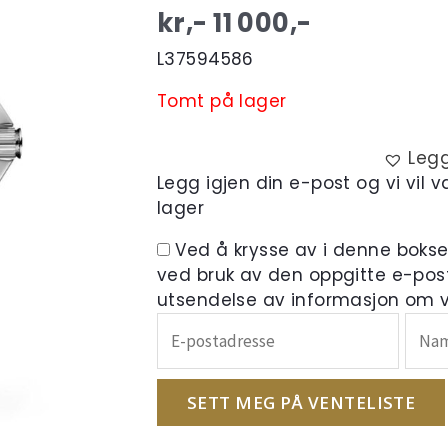
kr,-
11 000
,-
L37594586
Tomt på lager
Legg
Legg igjen din e-post og vi vil 
lager
Ved å krysse av i denne boks
ved bruk av den oppgitte e-pos
utsendelse av informasjon om ve
Skriv
inn
e-
postadressen
SETT MEG PÅ VENTELISTE
din