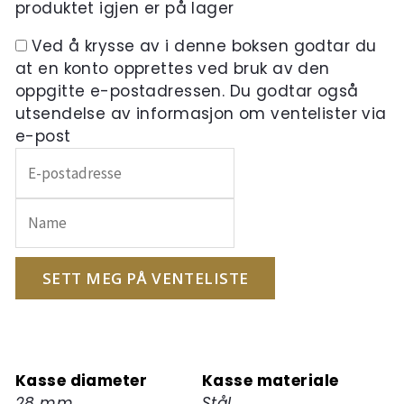
produktet igjen er på lager
Ved å krysse av i denne boksen godtar du
at en konto opprettes ved bruk av den
oppgitte e-postadressen. Du godtar også
utsendelse av informasjon om ventelister via
e-post
Skriv
inn
e-
postadressen
din
for
SETT MEG PÅ VENTELISTE
å
melde
deg
på
Kasse diameter
Kasse materiale
ventelisten
28 mm
Stål