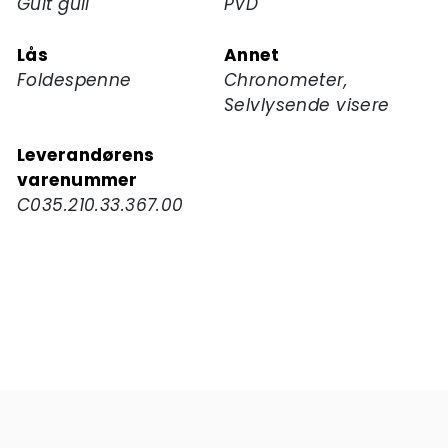
Gult gull
PVD
Lås
Annet
Foldespenne
Chronometer,
Selvlysende visere
Leverandørens
varenummer
C035.210.33.367.00