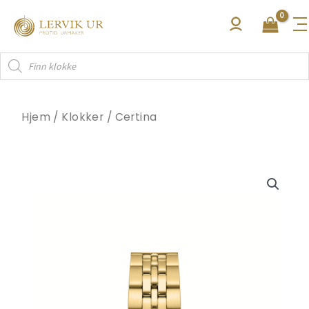
Hopp
rett
til
Products
innholdet
search
Hjem
/
Klokker
/
Certina