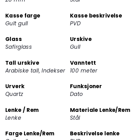
for
dette
Kasse farge
Kasse beskrivelse
produktet
Gult gull
PVD
Glass
Urskive
Safirglass
Gull
Tall urskive
Vanntett
Arabiske tall, Indekser
100 meter
Urverk
Funksjoner
Quartz
Dato
Lenke / Rem
Materiale Lenke/Rem
Lenke
Stål
Farge Lenke/Rem
Beskrivelse lenke