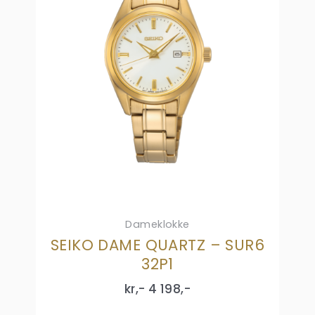
Dameklokke
SEIKO DAME QUARTZ – SUR6
32P1
kr,-
4 198
,-