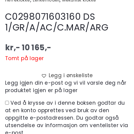
Herreklokke
Lenkemodell
Mekanisk klokke
C0298071603160 DS
1/GR/A/AC/C.MAR/ARG
kr,-
10 165
,-
Tomt på lager
Legg i ønskeliste
Legg igjen din e-post og vi vil varsle deg når
produktet igjen er på lager
Ved å krysse av i denne boksen godtar du
at en konto opprettes ved bruk av den
oppgitte e-postadressen. Du godtar også
utsendelse av informasjon om ventelister via
e-post