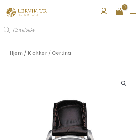
Hopp
rett
til
Products
innholdet
search
Hjem
/
Klokker
/
Certina