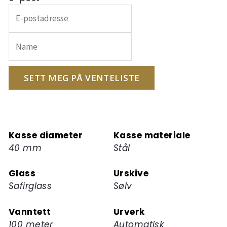
Skriv
inn
e-
postadressen
din
for
SETT MEG PÅ VENTELISTE
å
melde
deg
på
Kasse diameter
Kasse materiale
ventelisten
40 mm
Stål
for
dette
Glass
Urskive
produktet
Safirglass
Sølv
Vanntett
Urverk
100 meter
Automatisk