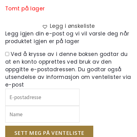
was:
is:
Tomt på lager
kr,- 37
kr,- 26
Legg i ønskeliste
700,-.
390,-.
Legg igjen din e-post og vi vil varsle deg når
produktet igjen er på lager
Ved å krysse av i denne boksen godtar du
at en konto opprettes ved bruk av den
oppgitte e-postadressen. Du godtar også
utsendelse av informasjon om ventelister via
e-post
Skriv
inn
e-
postadressen
din
for
SETT MEG PÅ VENTELISTE