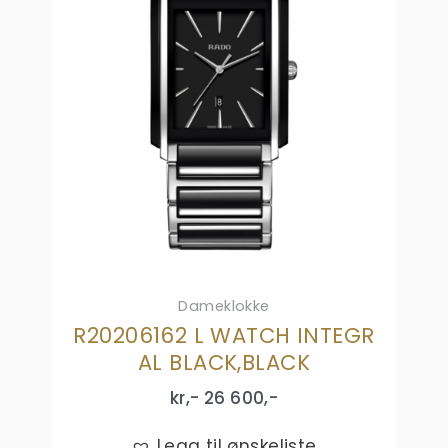
Dameklokke
R20206162 L WATCH INTEGR
AL BLACK,BLACK
kr,-
26 600
,-
Legg til ønskeliste