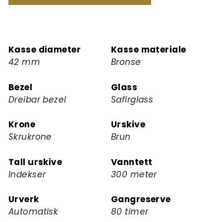
å
melde
deg
på
Kasse diameter
Kasse materiale
ventelisten
42 mm
Bronse
for
dette
Bezel
Glass
produktet
Dreibar bezel
Safirglass
Krone
Urskive
Skrukrone
Brun
Tall urskive
Vanntett
Indekser
300 meter
Urverk
Gangreserve
Automatisk
80 timer