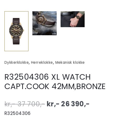
,
,
Dykkerklokke
Herreklokke
Mekanisk klokke
R32504306 XL WATCH
CAPT.COOK 42MM,BRONZE
Original
Curren
kr,-
37 700
,-
kr,-
26 390
,-
price
price
R32504306