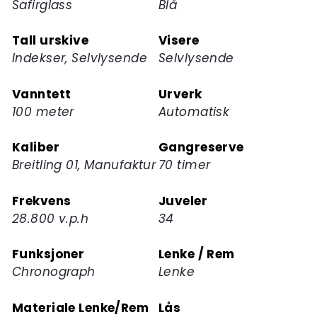
Safirglass
Blå
Tall urskive
Visere
Indekser, Selvlysende
Selvlysende
Vanntett
Urverk
100 meter
Automatisk
Kaliber
Gangreserve
Breitling 01, Manufaktur
70 timer
Frekvens
Juveler
28.800 v.p.h
34
Funksjoner
Lenke / Rem
Chronograph
Lenke
Materiale Lenke/Rem
Lås