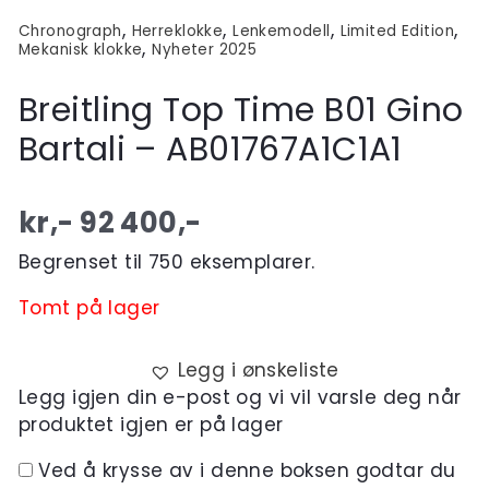
,
,
,
,
Chronograph
Herreklokke
Lenkemodell
Limited Edition
,
Mekanisk klokke
Nyheter 2025
Breitling Top Time B01 Gino
Bartali – AB01767A1C1A1
kr,-
92 400
,-
Begrenset til 750 eksemplarer.
Tomt på lager
Legg i ønskeliste
Legg igjen din e-post og vi vil varsle deg når
produktet igjen er på lager
Ved å krysse av i denne boksen godtar du