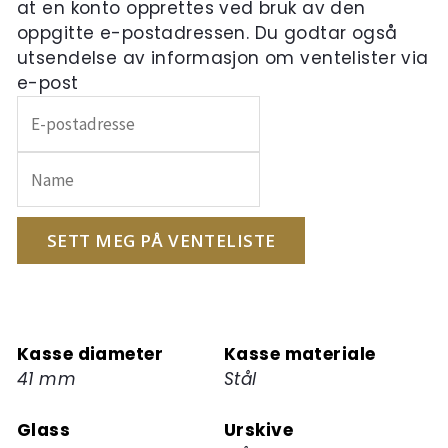
at en konto opprettes ved bruk av den
oppgitte e-postadressen. Du godtar også
utsendelse av informasjon om ventelister via
e-post
Skriv
inn
e-
postadressen
din
for
SETT MEG PÅ VENTELISTE
å
melde
deg
på
Kasse diameter
Kasse materiale
ventelisten
41 mm
Stål
for
dette
Glass
Urskive
produktet