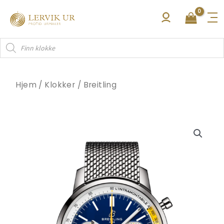
Hopp
rett
til
Products
innholdet
search
Hjem
/
Klokker
/
Breitling