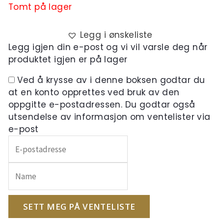
Tomt på lager
Legg i ønskeliste
Legg igjen din e-post og vi vil varsle deg når
produktet igjen er på lager
Ved å krysse av i denne boksen godtar du
at en konto opprettes ved bruk av den
oppgitte e-postadressen. Du godtar også
utsendelse av informasjon om ventelister via
e-post
Skriv
inn
e-
postadressen
din
for
SETT MEG PÅ VENTELISTE
å