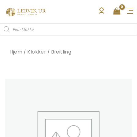
Hopp
rett
til
Products
innholdet
search
Hjem
/
Klokker
/
Breitling