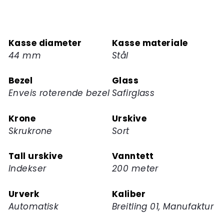
melde
deg
på
Kasse diameter
Kasse materiale
ventelisten
44 mm
Stål
for
dette
Bezel
Glass
produktet
Enveis roterende bezel
Safirglass
Krone
Urskive
Skrukrone
Sort
Tall urskive
Vanntett
Indekser
200 meter
Urverk
Kaliber
Automatisk
Breitling 01, Manufaktur