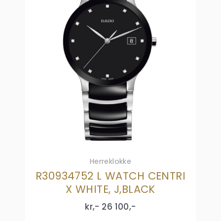
Herreklokke
R30934752 L WATCH CENTRI
X WHITE, J,BLACK
kr,-
26 100
,-