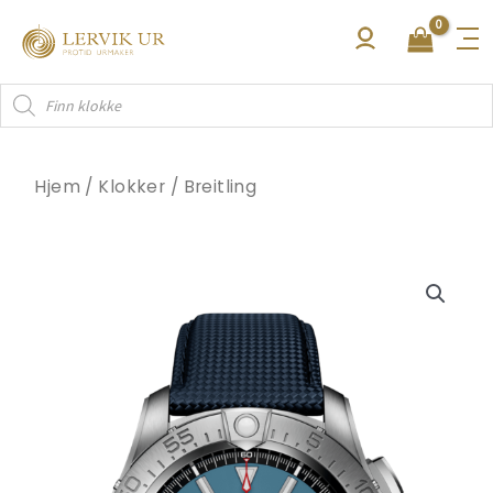
Hopp
rett
til
Products
innholdet
search
Hjem
/
Klokker
/
Breitling