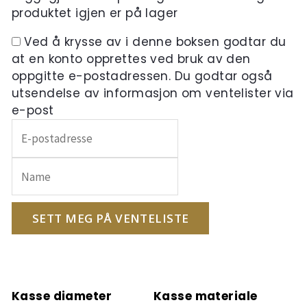
produktet igjen er på lager
Ved å krysse av i denne boksen godtar du
at en konto opprettes ved bruk av den
oppgitte e-postadressen. Du godtar også
utsendelse av informasjon om ventelister via
e-post
Skriv
inn
e-
postadressen
din
for
SETT MEG PÅ VENTELISTE
å
melde
deg
på
Kasse diameter
Kasse materiale
ventelisten