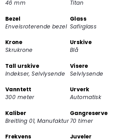
46 mm
Titan
for
dette
Bezel
Glass
produktet
Enveisroterende bezel
Safirglass
Krone
Urskive
Skrukrone
Blå
Tall urskive
Visere
Indekser, Selvlysende
Selvlysende
Vanntett
Urverk
300 meter
Automatisk
Kaliber
Gangreserve
Breitling 01, Manufaktur
70 timer
Frekvens
Juveler