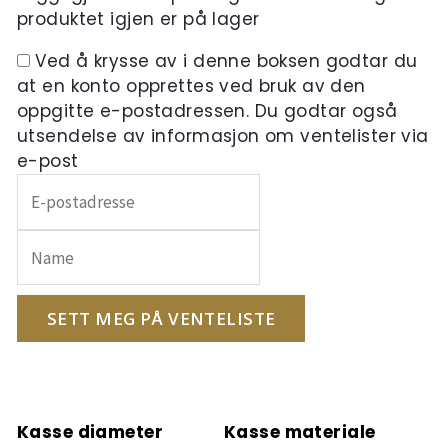
produktet igjen er på lager
Ved å krysse av i denne boksen godtar du
at en konto opprettes ved bruk av den
oppgitte e-postadressen. Du godtar også
utsendelse av informasjon om ventelister via
e-post
Skriv
inn
e-
postadressen
din
for
SETT MEG PÅ VENTELISTE
å
melde
deg
på
Kasse diameter
Kasse materiale
ventelisten