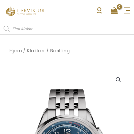
Hopp
rett
til
Products
innholdet
search
Hjem
/
Klokker
/
Breitling