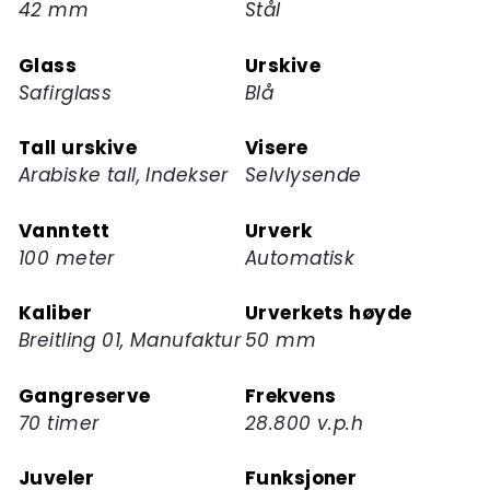
42 mm
Stål
for
dette
Glass
Urskive
produktet
Safirglass
Blå
Tall urskive
Visere
Arabiske tall, Indekser
Selvlysende
Vanntett
Urverk
100 meter
Automatisk
Kaliber
Urverkets høyde
Breitling 01, Manufaktur
50 mm
Gangreserve
Frekvens
70 timer
28.800 v.p.h
Juveler
Funksjoner