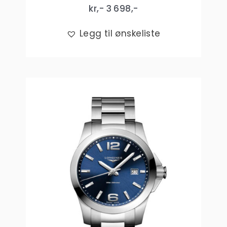
kr,-
3 698
,-
Legg til ønskeliste