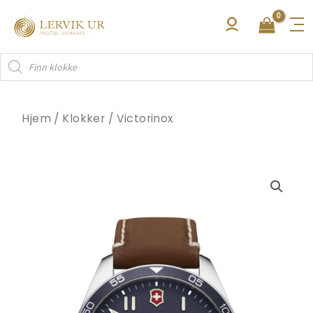
Hopp
rett
til
Products
innholdet
search
Hjem
/
Klokker
/
Victorinox