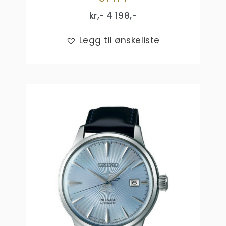
kr,-
4 198
,-
Legg til ønskeliste