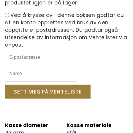
produktet igjen er på lager
Ved å krysse av i denne boksen godtar du
at en konto opprettes ved bruk av den
oppgitte e-postadressen. Du godtar også
utsendelse av informasjon om ventelister via
e-post
Skriv
inn
e-
postadressen
din
for
SETT MEG PÅ VENTELISTE
å
melde
deg
på
Kasse diameter
Kasse materiale
ventelisten
42 mm
Stål