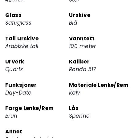
for
dette
Glass
Urskive
produktet
Safirglass
Blå
Tall urskive
Vanntett
Arabiske tall
100 meter
Urverk
Kaliber
Quartz
Ronda 517
Funksjoner
Materiale Lenke/Rem
Day-Date
Kalv
Farge Lenke/Rem
Lås
Brun
Spenne
Annet