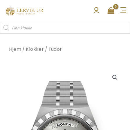
Hopp
rett
til
Products
innholdet
search
Hjem
/
Klokker
/
Tudor