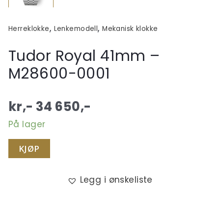
,
,
Herreklokke
Lenkemodell
Mekanisk klokke
Tudor Royal 41mm –
M28600-0001
kr,-
34 650
,-
På lager
KJØP
Legg i ønskeliste