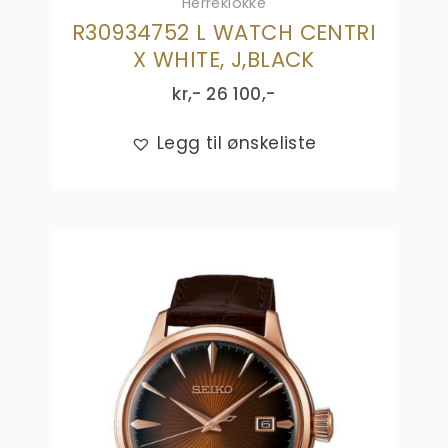
Herreklokke
R30934752 L WATCH CENTRI
X WHITE, J,BLACK
kr,-
26 100
,-
Legg til ønskeliste