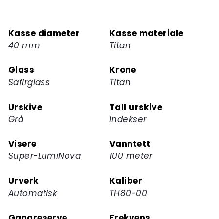
deg
på
Kasse diameter
Kasse materiale
ventelisten
40 mm
Titan
for
dette
Glass
Krone
produktet
Safirglass
Titan
Urskive
Tall urskive
Grå
Indekser
Visere
Vanntett
Super-LumiNova
100 meter
Urverk
Kaliber
Automatisk
TH80-00
Gangreserve
Frekvens