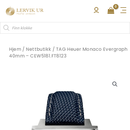
Hopp
rett
til
Products
innholdet
search
Hjem
/
Nettbutikk
/
TAG Heuer Monaco Evergraph
40mm – CEW5181.FT8123