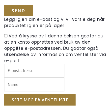
Legg igjen din e-post og vi vil varsle deg når
produktet igjen er på lager
Ved å krysse av i denne boksen godtar du
at en konto opprettes ved bruk av den
oppgitte e-postadressen. Du godtar også
utsendelse av informasjon om ventelister via
e-post
Skriv
inn
e-
postadressen
din
for
SETT MEG PÅ VENTELISTE
å
melde