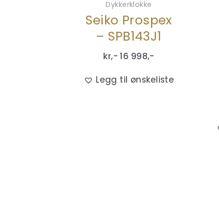
Dykkerklokke
Seiko Prospex
– SPB143J1
kr,-
16 998
,-
Legg til ønskeliste