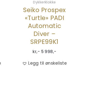
Dykkerklokke
x
Seiko Prospex
«Turtle» PADI
Automatic
Diver –
SRPE99K1
kr,-
5 998
,-
e
Legg til ønskeliste