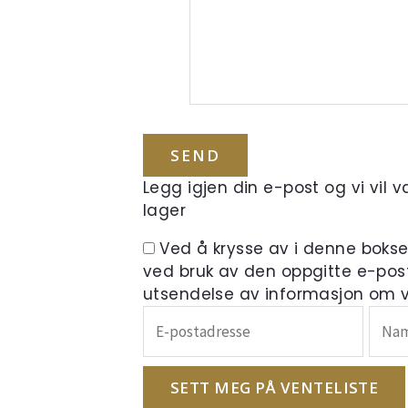
Legg igjen din e-post og vi vil 
lager
Ved å krysse av i denne boks
ved bruk av den oppgitte e-pos
utsendelse av informasjon om ve
Skriv
inn
e-
postadressen
SETT MEG PÅ VENTELISTE
din