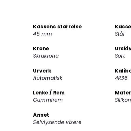
Kassens størrelse
Kasse
45 mm
Stål
Krone
Urski
Skrukrone
Sort
Urverk
Kalib
Automatisk
4R36
Lenke / Rem
Mater
Gummirem
Siliko
Annet
Selvlysende visere