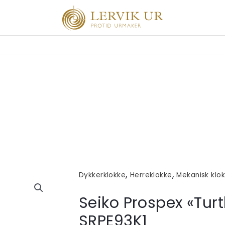
,
,
Dykkerklokke
Herreklokke
Mekanisk klo
Seiko Prospex «Turt
SRPE93K1