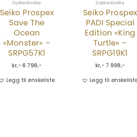
Dykkerklokke
Dykkerklokke
Seiko Prospex
Seiko Prospe
Save The
PADI Special
Ocean
Edition «King
«Monster» –
Turtle» –
SRPG57K1
SRPG19K1
kr,-
6 798
,-
kr,-
7 998
,-
Legg til ønskeliste
Legg til ønskelist