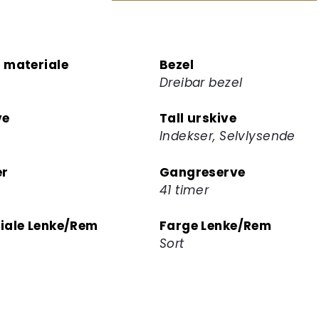
for
å
melde
 materiale
Bezel
deg
Dreibar bezel
på
ventelisten
ve
Tall urskive
for
Indekser, Selvlysende
dette
produktet
er
Gangreserve
41 timer
iale Lenke/Rem
Farge Lenke/Rem
n
Sort