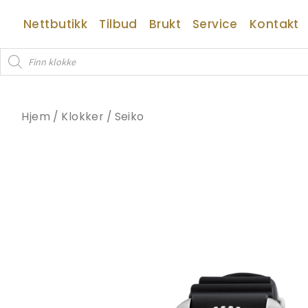
Hopp
Nettbutikk
Tilbud
Brukt
Service
Kontakt
rett
til
Products
innholdet
search
Hjem
/
Klokker
/
Seiko